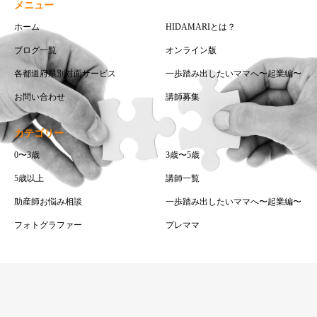
メニュー
ホーム
HIDAMARIとは？
ブログ一覧
オンライン版
各都道府県別対面サービス
一歩踏み出したいママへ〜起業編〜
お問い合わせ
講師募集
カテゴリー
0〜3歳
3歳〜5歳
5歳以上
講師一覧
助産師お悩み相談
一歩踏み出したいママへ〜起業編〜
フォトグラファー
プレママ