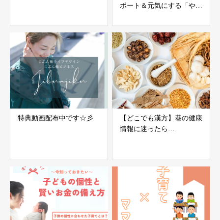
ポート＆元気にする「やる
気」不要の氣力パワーアッ
プコーチング
特典動画配布中です☆彡
【どこでも漢方】巷の健康
情報に迷ったら…