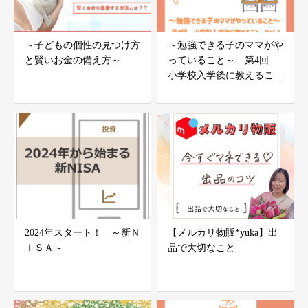
～子どもの個性の見つけ方
～勉強できる子のママがや
と賢いお金の備え方～
っていること～ 第4回
小学校入学後に教えること
vol.1
2024年スタート！ ～新Ｎ
【メルカリ物販*yuka】出
ＩＳＡ～
品で大切なこと