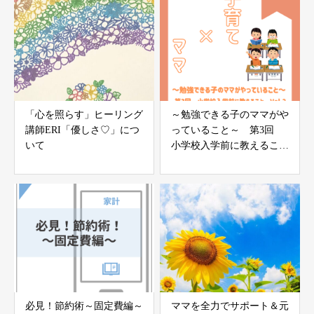
「心を照らす」ヒーリング
～勉強できる子のママがや
講師ERI「優しさ♡」につ
っていること～ 第3回
いて
小学校入学前に教えること
vol.2
必見！節約術～固定費編～
ママを全力でサポート＆元