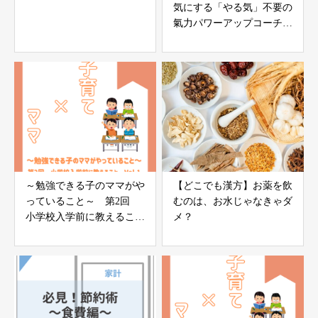
気にする「やる気」不要の
氣力パワーアップコーチン
グ🌸【自己紹介】
～勉強できる子のママがや
【どこでも漢方】お薬を飲
っていること～ 第2回
むのは、お水じゃなきゃダ
小学校入学前に教えること
メ？
vol.1