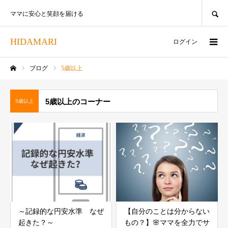
SEARCH
ママに安心と笑顔を届ける
HIDAMARI
ログイン
ブログ
5歳以上
ホーム
5歳以上のコーナー
5歳以上
～記録的な円安水準 なぜ
【自分のことは分からない
起きた？～
もの？】🌸ママを全力でサ