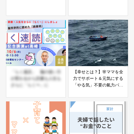
「らく速読」 脳の使い方
【幸せとは？】🌸ママを全
が変わるから読書も人生も
力でサポート＆元気にする
さらに「らく〜」に
「やる気」不要の氣力パワ
ーアップコーチング