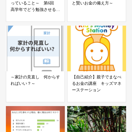
っていること～ 第6回
と賢いお金の備え方～
高学年でどう勉強させるか
vol.1
～家計の見直し 何からす
【自己紹介】親子でまなべ
ればいい？～
るお金の講座 キッズマネ
ーステーション