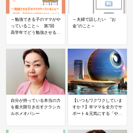
～勉強できる子のママがや
～夫婦で話したい ”お
っていること～ 第7回
金”のこと～
高学年でどう勉強させるか
vol.2
自分が持っている本当の力
【いつもワクワクしていま
を最大限引き出すクラシカ
すか？】🌸ママを全力でサ
ルホメオパシー
ポート＆元気にする「やる
気」不要の氣力パワーアッ
プコーチング