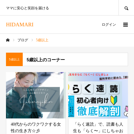
SEARCH
ママに安心と笑顔を届ける
HIDAMARI
ログイン
ブログ
5歳以上
ホーム
5歳以上のコーナー
5歳以上
40代からのワクワクする女
「らく速読」で、読書も人
性の生き方☆彡
生も「らく〜」にしちゃお