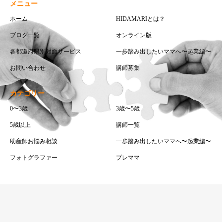
メニュー
ホーム
HIDAMARIとは？
ブログ一覧
オンライン版
各都道府県別対面サービス
一歩踏み出したいママへ〜起業編〜
お問い合わせ
講師募集
カテゴリー
0〜3歳
3歳〜5歳
5歳以上
講師一覧
助産師お悩み相談
一歩踏み出したいママへ〜起業編〜
フォトグラファー
プレママ