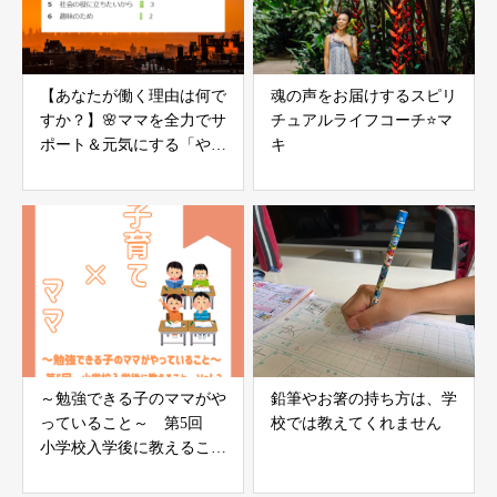
【あなたが働く理由は何で
魂の声をお届けするスピリ
すか？】🌸ママを全力でサ
チュアルライフコーチ⭐マ
ポート＆元気にする「やる
キ
気」不要の氣力パワーアッ
プコーチング
～勉強できる子のママがや
鉛筆やお箸の持ち方は、学
っていること～ 第5回
校では教えてくれません
小学校入学後に教えること
vol.2