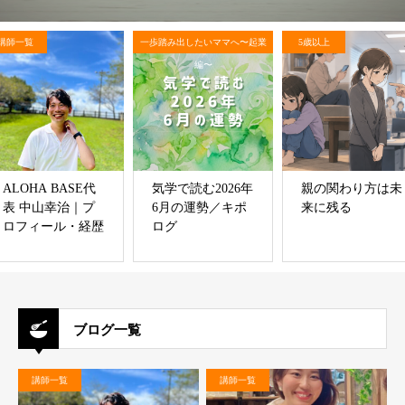
講師一覧
一歩踏み出したいママへ〜起業
5歳以上
編〜
ALOHA BASE代
気学で読む2026年
親の関わり方は未
表 中山幸治｜プ
6月の運勢／キポ
来に残る
ロフィール・経歴
ログ
ブログ一覧
講師一覧
講師一覧