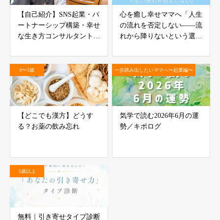
【自己紹介】SNS起業・パ
心を癒し幸せママへ「人生
ートナーシップ構築・幸せ
の流れを否定しない――流
な生き方コンサルタント
れから降りないという選
【かじりむし夫婦】
択」
0〜3歳
一歩踏み出したいママへ〜起業編〜
【どこでも漢方】どうす
気学で読む2026年6月の運
る？お薬の飲み忘れ
勢／キポログ
5歳以上
無料｜引き寄せタイプ診断