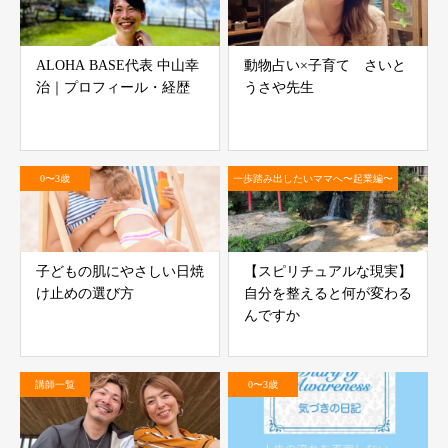
ALOHA BASE代表 中山幸
動物占い×子育て さいと
治｜プロフィール・経歴
うさや先生
0〜3歳
一歩踏み出したいママへ〜起業編〜
子どもの肌にやさしい日焼
【スピリチュアルな現実】
け止めの選び方
自分を整えると何が変わる
んですか
講師一覧
0〜3歳