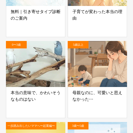
無料｜引き寄せタイプ診断
子育てが変わった本当の理
のご案内
由
0〜3歳
5歳以上
本当の意味で、かわいそう
母親なのに、可愛いと思え
なものはない
なかった⋯
一歩踏み出したいママへ〜起業編〜
3歳〜5歳