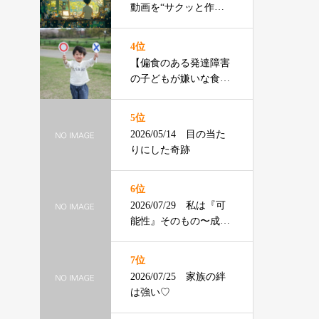
動画を“サクッと作る”3
ステップ
4位
【偏食のある発達障害
の子どもが嫌いな食べ
物ランキング】渡辺ひ
ろみ先生
5位
2026/05/14 目の当た
りにした奇跡
6位
2026/07/29 私は『可
能性』そのもの〜成年
の主張〜
7位
2026/07/25 家族の絆
は強い♡