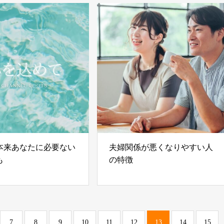
本来あなたに必要ない
夫婦関係が悪くなりやすい人
も
の特徴
7
8
9
10
11
12
13
14
15