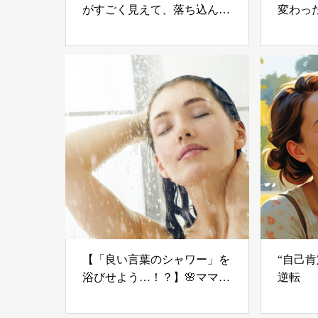
がすごく見えて、落ち込んで
変わっ
るあなたへ💕
【「良い言葉のシャワー」を
“自己
浴びせよう…！？】🌸ママを
逆転
全力でサポート＆元気にする
「やる気」不要の氣力パワー