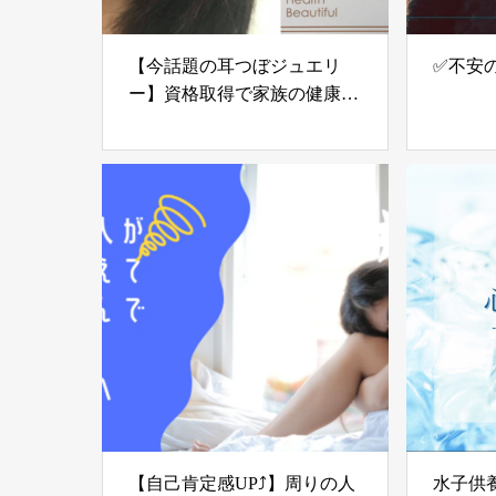
【今話題の耳つぼジュエリ
✅不安
ー】資格取得で家族の健康・
美容ＵＰや副業にも◎
【自己肯定感UP⤴】周りの人
水子供