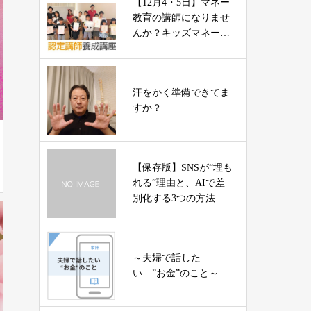
【12月4・5日】マネー
教育の講師になりませ
んか？キッズマネース
テーション
汗をかく準備できてま
すか？
【保存版】SNSが“埋も
れる”理由と、AIで差
別化する3つの方法
～夫婦で話した
い ”お金”のこと～