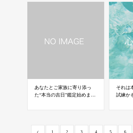
アップコーチング
あなたとご家族に寄り添っ
それは
た“本当の吉日”鑑定始めまし
試練か
た
1
2
3
4
5
6