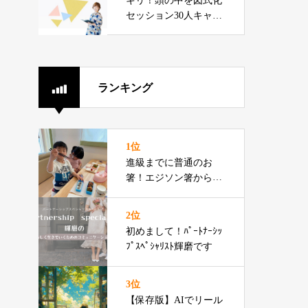
キリ！頭の中を図式化
セッション30人キャン
ペーン
ランキング
1位
進級までに普通のお
箸！エジソン箸からの
切り替えをお伝えでき
るプロです
2位
初めまして！ﾊﾟｰﾄﾅｰｼｯ
ﾌﾟｽﾍﾟｼｬﾘｽﾄ輝磨です
3位
【保存版】AIでリール