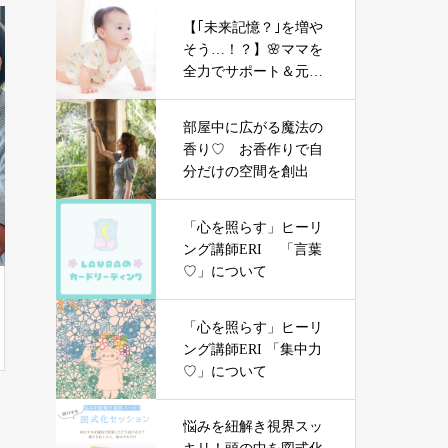
【｢未来記憶？｣を増や
そう…！？】🌸ママを
全力でサポート＆元気
にする「やる気」不要
の氣力パワーアップコ
部屋中に広がる魔法の
ーチング
香り♡ お香作りで自
分だけの空間を創出
「心を照らす」ヒーリ
ング講師ERI 「言葉
♡」について
「心を照らす」ヒーリ
ング講師ERI 「集中力
♡」について
悩みを紐解き視界スッ