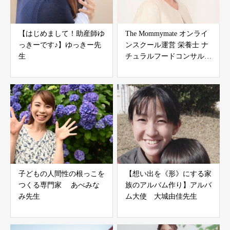
【はじめまして！助産師ゆ
The Mommymate オンライ
っきーです♪】ゆっきー先
ンスクール運営 栄養士 ナ
生
チュラルフードコンサルタ
ント 川田 麻実先生
子どもの人間性の根っこを
【想い出を《形》にする家
つくる専門家 あべみな
族のアルバム作り】アルバ
み先生
ム大使 大城由佳先生