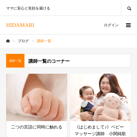
SEARCH
ママに安心と笑顔を届ける
HIDAMARI
ログイン
ブログ
講師一覧
ホーム
講師一覧のコーナー
講師一覧
二つの言語に同時に触れる
《はじめまして♪》ベビー
マッサージ講師 小関純歌