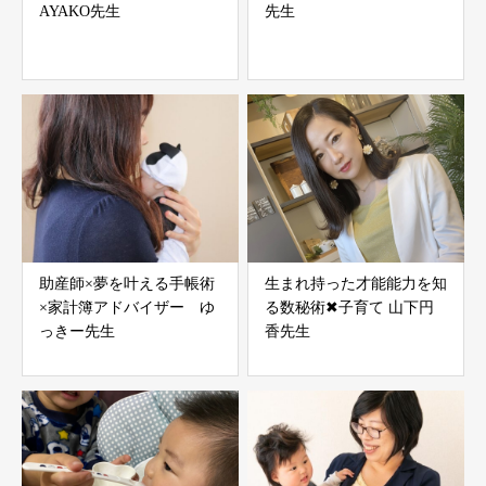
AYAKO先生
先生
助産師×夢を叶える手帳術
生まれ持った才能能力を知
×家計簿アドバイザー ゆ
る数秘術✖︎子育て 山下円
っきー先生
香先生