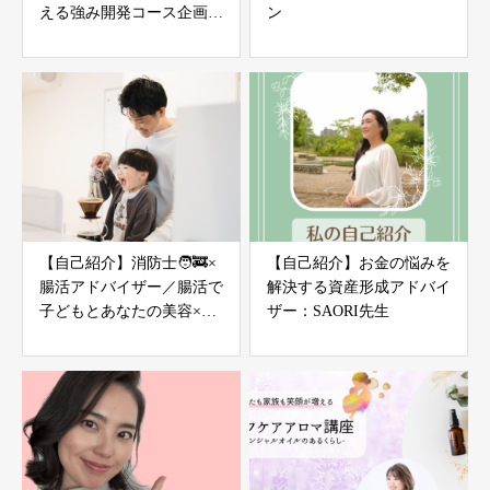
える強み開発コース企画中
ン
from Adventures4Life
【自己紹介】消防士🧑‍🚒×
【自己紹介】お金の悩みを
腸活アドバイザー／腸活で
解決する資産形成アドバイ
子どもとあなたの美容×健
ザー：SAORI先生
康×子育てサポート