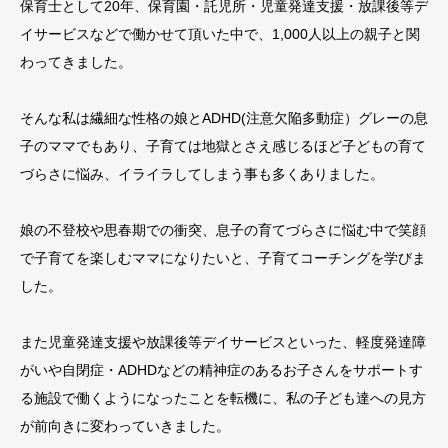
保育士として20年、保育園・託児所・児童発達支援・放課後等デ
イサービスなどで働かせて頂いた中で、1,000人以上の親子と関
わってきました。
そんな私は繊細な性格の娘とADHD(注意欠陥多動症）グレーの息
子のママでもあり、子育ては地獄とさえ感じるほど子どもの育て
づらさに悩み、イライラしてしまう事も多くありました。
娘の不登校や思春期での衝突、息子の育てづらさに悩む中で笑顔
で子育てを楽しむママになりたいと、子育てコーチングを学びま
した。
また児童発達支援や放課後等デイサービスといった、軽度発達障
がいや自閉症・ADHDなどの精神症のあるお子さんをサポートす
る施設で働くようになったことを転機に、私の子ども達への見方
が前向きに変わっていきました。