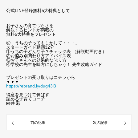
公式LINE登録無料5大特典として
お子さんの育てづらさを
解決するヒントが満載の
無料5大特典をプレゼント
⓪「うちの子ってもしかして・・・」
スタートガイド動画32分
①うちの子どんな子？チェック表 （解説動画付き）
②お悩み別関わり方アドバイス表
③お子さんへの効果的な叱り方
④学校の先生を味方にしちゃう！ 先生攻略ガイド
プレゼントの受け取りはコチラから
▼▼▼
https://rebrand.ly/dug43l3
得意を見つけて伸ばす
認める子育てコーチ
向井 彩
前の記事
次の記事