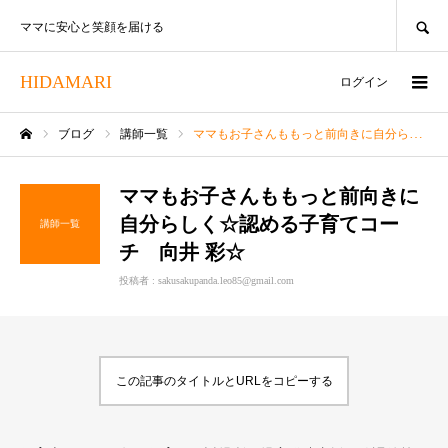
SEARCH
ママに安心と笑顔を届ける
HIDAMARI
ログイン
ブログ
講師一覧
ママもお子さんももっと前向きに自分らしく☆認める子育てコーチ 向井 彩☆
ホーム
ママもお子さんももっと前向きに
自分らしく☆認める子育てコー
講師一覧
チ 向井 彩☆
投稿者 :
sakusakupanda.leo85@gmail.com
この記事のタイトルとURLをコピーする