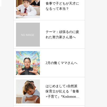
食事で子どもが天才に
なるって本当？
テーマ：頑張るのに疲
れた努力家さん達へ
2月の働くママさんへ
はじめまして♪自然派
保育士が伝える『食養
×子育て』*Kodomono
Mirai*