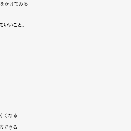
声をかけてみる
ていいこと
。
くくなる
応できる