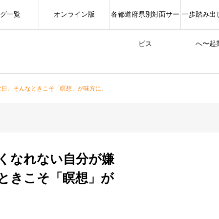
グ一覧
オンライン版
各都道府県別対面サー
一歩踏み出
ビス
へ〜起
な日。そんなときこそ「瞑想」が味方に。
くなれない自分が嫌
ときこそ「瞑想」が