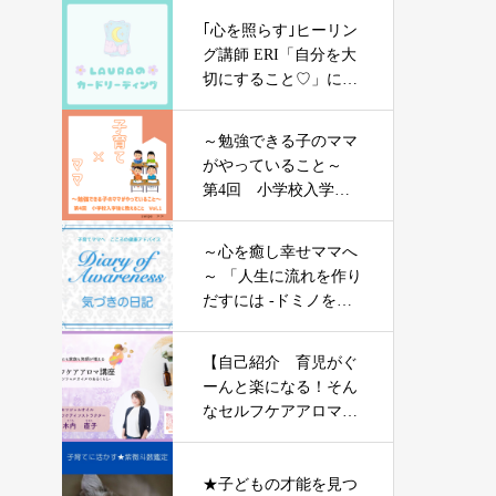
｢心を照らす｣ヒーリン
グ講師 ERI「自分を大
切にすること♡」につ
いて
～勉強できる子のママ
がやっていること～
第4回 小学校入学後
に教えること vol.1
～心を癒し幸せママへ
～ 「人生に流れを作り
だすには -ドミノを楽
しむ-」
【自己紹介 育児がぐ
ーんと楽になる！そん
なセルフケアアロマ
を】 なおこ先生
★子どもの才能を見つ