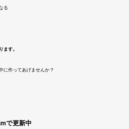
なる
ります。
中に作ってあげませんか？
amで更新中