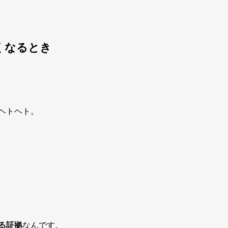
くなるとき
ヘトヘト。
る証拠
なんです。