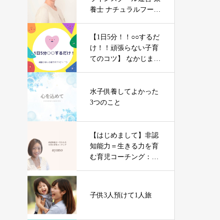
養士 ナチュラルフード
コンサルタント 川田
麻実先生
【1日5分！！○○するだ
け！！頑張らない子育
てのコツ】 なかじま
はつみ先生
水子供養してよかった
3つのこと
【はじめまして】非認
知能力＝生きる力を育
む育児コーチング：Ay
anoです
子供3人預けて1人旅