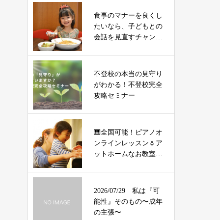
食事のマナーを良くし
たいなら、子どもとの
会話を見直すチャン
ス！
不登校の本当の見守り
がわかる！不登校完全
攻略セミナー
🎹全国可能！ピアノオ
ンラインレッスン🌷ア
ットホームなお教室で
す🎹
2026/07/29 私は『可
能性』そのもの〜成年
の主張〜