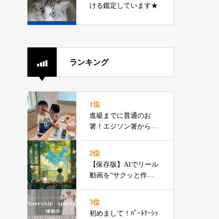
ける鑑定しています★
ランキング
1位
進級までに普通のお
箸！エジソン箸からの
切り替えをお伝えでき
るプロです
2位
【保存版】AIでリール
動画を“サクッと作る”3
ステップ
3位
初めまして！ﾊﾟｰﾄﾅｰｼｯ