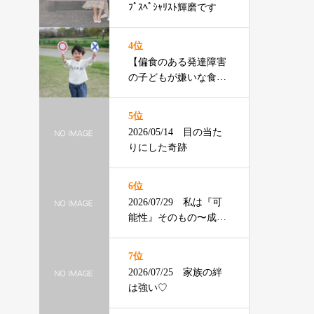
ﾌﾟｽﾍﾟｼｬﾘｽﾄ輝磨です
4位
【偏食のある発達障害
の子どもが嫌いな食べ
物ランキング】渡辺ひ
ろみ先生
5位
2026/05/14 目の当た
りにした奇跡
6位
2026/07/29 私は『可
能性』そのもの〜成年
の主張〜
7位
2026/07/25 家族の絆
は強い♡