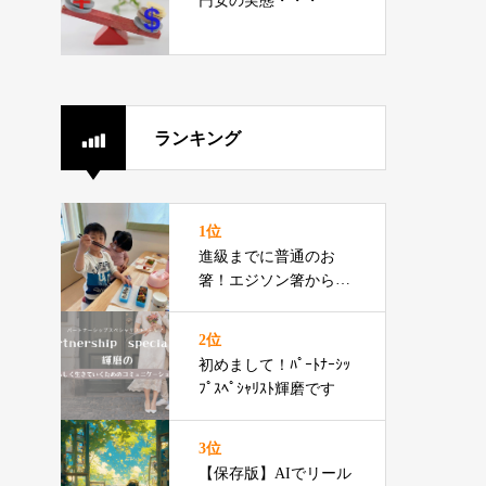
円安の実態・・・
ランキング
1位
進級までに普通のお
箸！エジソン箸からの
切り替えをお伝えでき
るプロです
2位
初めまして！ﾊﾟｰﾄﾅｰｼｯ
ﾌﾟｽﾍﾟｼｬﾘｽﾄ輝磨です
3位
【保存版】AIでリール