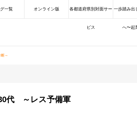
グ一覧
オンライン版
各都道府県別対面サー
一歩踏み出
ビス
へ〜起
診断～
30代 ～レス予備軍