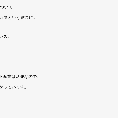
について
58％という結果に。
レス。
ト産業は活発なので、
かっています。