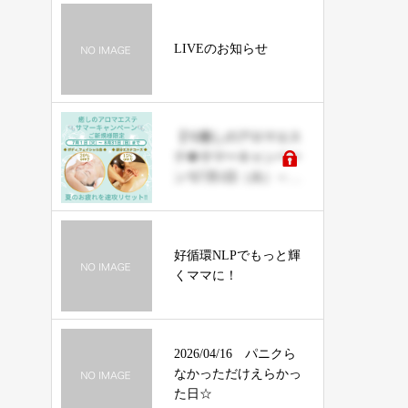
LIVEのお知らせ
【🫧癒しのアロマエス
テ🍀サマーキャンペー
ン🫧7月1日（火）～8
月31日（日）まで】
好循環NLPでもっと輝
くママに！
2026/04/16 パニクら
なかっただけえらかっ
た日☆