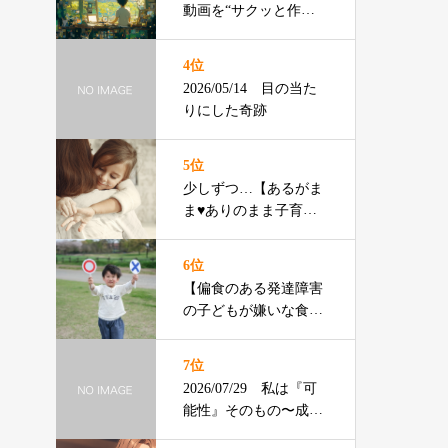
動画を“サクッと作る”3
ステップ
4位
2026/05/14 目の当た
りにした奇跡
5位
少しずつ…【あるがま
ま♥️ありのまま子育
て】ともちゃん
6位
【偏食のある発達障害
の子どもが嫌いな食べ
物ランキング】渡辺ひ
ろみ先生
7位
2026/07/29 私は『可
能性』そのもの〜成年
の主張〜