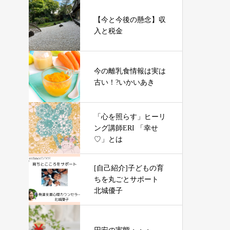
【今と今後の懸念】収
入と税金
今の離乳食情報は実は
古い！?いかいあき
「心を照らす」ヒーリ
ング講師ERI 「幸せ
♡」とは
[自己紹介]子どもの育
ちを丸ごとサポート
北城優子