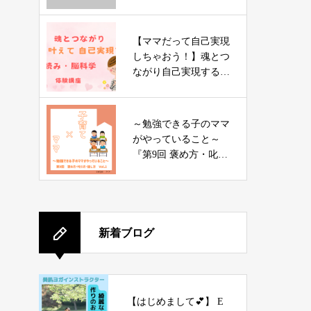
【ママだって自己実現
しちゃおう！】魂とつ
ながり自己実現する
星読み・脳科学講座
～勉強できる子のママ
がやっていること～
『第9回 褒め方・叱り
方・諭し方 vol.2』
新着ブログ
【はじめまして💕】 E