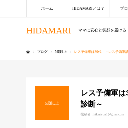
ホーム
HIDAMARIとは？
ブロ
HIDAMARI
ママに安心と笑顔を届ける
ブログ
5歳以上
レス予備軍は30代 ～レス予備軍
ホーム
レス予備軍は
診断～
5歳以上
投稿者 :
hikarisun1@gmai.com