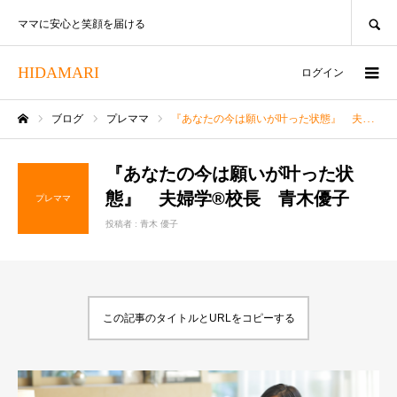
SEARCH
ママに安心と笑顔を届ける
HIDAMARI
ログイン
ブログ
プレママ
『あなたの今は願いが叶った状態』 夫婦学®校長 青木優子
ホーム
『あなたの今は願いが叶った状
態』 夫婦学®校長 青木優子
プレママ
投稿者 :
青木 優子
この記事のタイトルとURLをコピーする