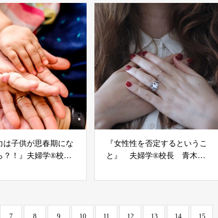
力は子供が思春期にな
『女性性を否定するというこ
ら？！』夫婦学®校
と』 夫婦学®校長 青木優
木優子
子
7
8
9
10
11
12
13
14
15