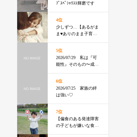
ﾌﾟｽﾍﾟｼｬﾘｽﾄ輝磨です
4位
少しずつ…【あるがま
ま♥️ありのまま子育
て】ともちゃん
5位
2026/07/29 私は『可
能性』そのもの〜成年
の主張〜
6位
2026/07/25 家族の絆
は強い♡
7位
【偏食のある発達障害
の子どもが嫌いな食べ
物ランキング】渡辺ひ