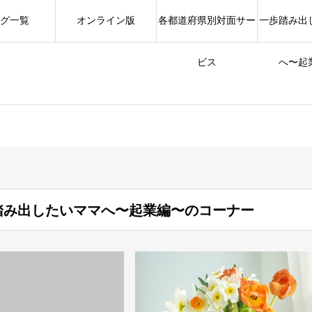
グ一覧
オンライン版
各都道府県別対面サー
一歩踏み出
ビス
へ〜起
踏み出したいママへ〜起業編〜のコーナー