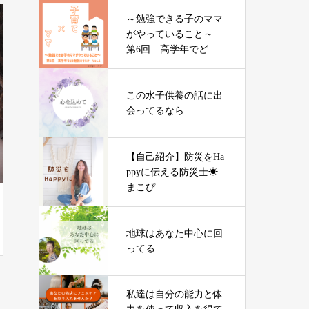
～勉強できる子のママ
がやっていること～
第6回 高学年でどう
勉強させるか vol.1
この水子供養の話に出
会ってるなら
【自己紹介】防災をHa
ppyに伝える防災士☀︎
まこぴ
地球はあなた中心に回
ってる
私達は自分の能力と体