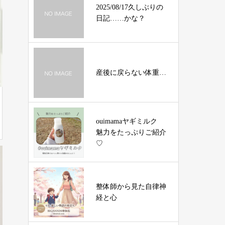
2025/08/17久しぶりの
日記……かな？
産後に戻らない体重…
ouimamaヤギミルク
魅力をたっぷりご紹介
♡
整体師から見た自律神
経と心