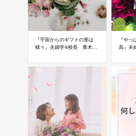
『宇宙からのギフトの形は
『やっ
様々』夫婦学®校長 青木優
高』夫
子