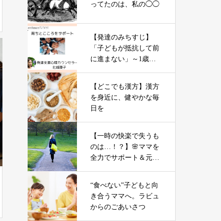
ってたのは、私の◯◯
【発達のみちすじ】
「子どもが抵抗して前
に進まない」～1歳半
の節って何？
【どこでも漢方】漢方
を身近に、健やかな毎
日を
【一時の快楽で失うも
のは…！？】🌸ママを
全力でサポート＆元気
にする「やる気」不要
の氣力パワーアップコ
“食べない”子どもと向
ーチング
き合うママへ。ラビュ
からのごあいさつ