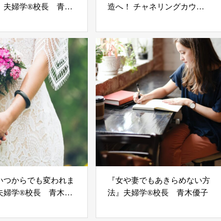
』夫婦学®校長 青木
造へ！ チャネリングカウン
セラーの涼木ゆかこ
いつからでも変われま
『女や妻でもあきらめない方
夫婦学®校長 青木優
法』夫婦学®校長 青木優子