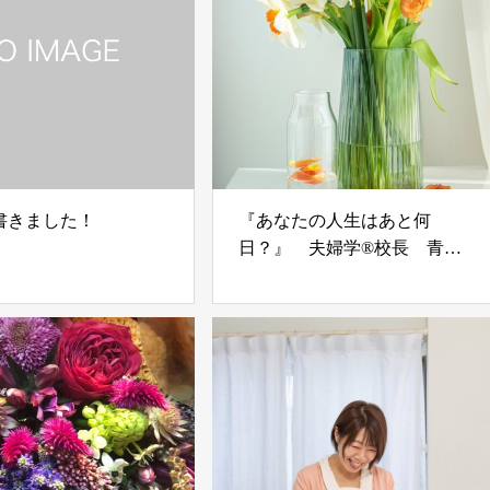
書きました！
『あなたの人生はあと何
日？』 夫婦学®校長 青木
優子