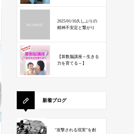
ん
2025/01/16久しぶりの
精神不安定と繋がり
【算数脳講座～生きる
力を育てる～】
新着ブログ
“攻撃される現実”を創