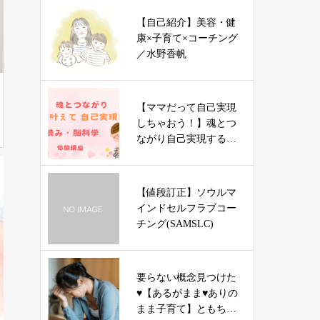
【自己紹介】美容・健
康×子育て×コーチング
／水野香帆
【ママだって自己実現
しちゃおう！】魂とつ
ながり自己実現する
星読み・脳科学講座
【値段訂正】ソウルマ
インドセルフラブコー
チング(SAMSLC)
要らない概念見つけた
♥️【あるがまま♥️ありの
まま子育て】ともちゃ