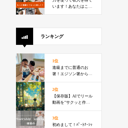
力を使って収入を得て
います！あなたはこの
先大丈夫ですか？
ランキング
1位
進級までに普通のお
箸！エジソン箸からの
切り替えをお伝えでき
るプロです
2位
【保存版】AIでリール
動画を“サクッと作る”3
ステップ
3位
初めまして！ﾊﾟｰﾄﾅｰｼｯ