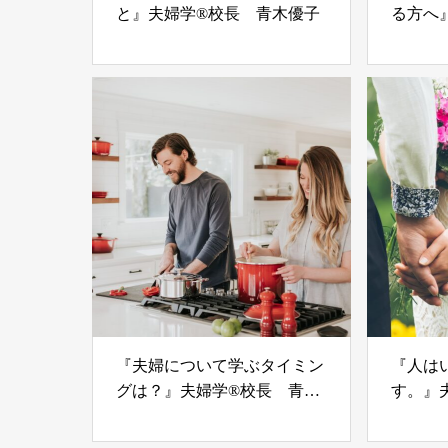
と』夫婦学®校長 青木優子
る方へ
優子
『夫婦について学ぶタイミン
『人は
グは？』夫婦学®校長 青木
す。』
優子
子