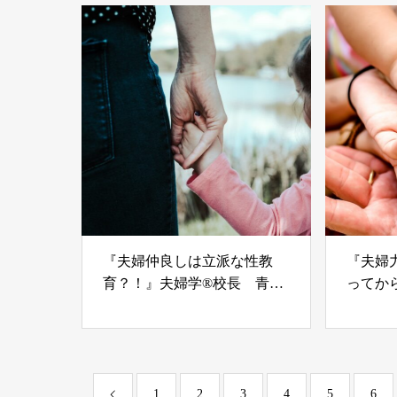
『夫婦仲良しは立派な性教
『夫婦
育？！』夫婦学®校長 青木
ってか
優子
長 青
1
2
3
4
5
6