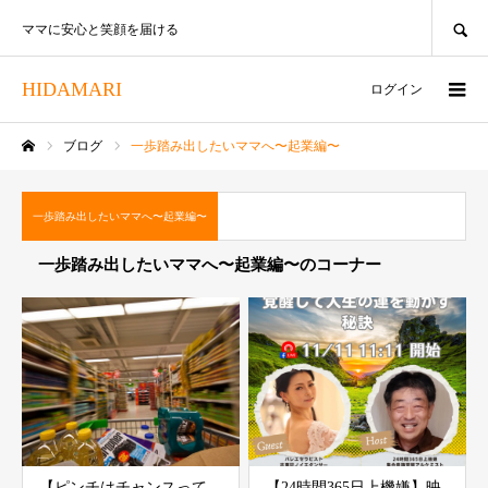
SEARCH
ママに安心と笑顔を届ける
HIDAMARI
ログイン
ブログ
一歩踏み出したいママへ〜起業編〜
ホーム
一歩踏み出したいママへ〜起業編〜
一歩踏み出したいママへ〜起業編〜のコーナー
【ピンチはチャンスって…
【24時間365日上機嫌】映