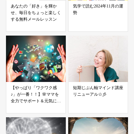
あなたの「好き」を輝か
気学で読む2024年11月の運
せ、毎日をちょっと楽しく
勢
する無料メールレッスン
【やっぱり「ワクワク感
短期じぶん軸マインド講座
♪」が一番！！】🌸ママを
リニューアル☆彡
全力でサポート＆元気にす
る「やる気」不要の氣力パ
ワーアップコーチング