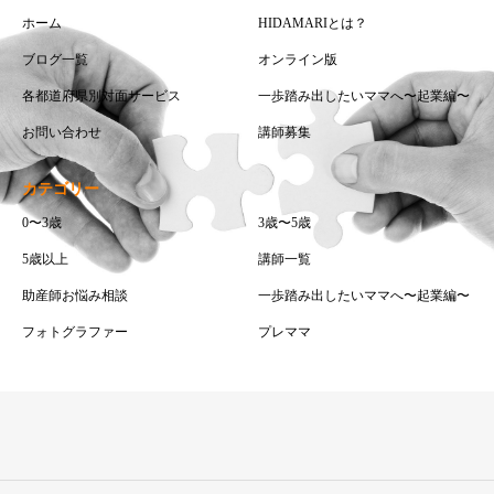
ホーム
HIDAMARIとは？
ブログ一覧
オンライン版
各都道府県別対面サービス
一歩踏み出したいママへ〜起業編〜
お問い合わせ
講師募集
カテゴリー
0〜3歳
3歳〜5歳
5歳以上
講師一覧
助産師お悩み相談
一歩踏み出したいママへ〜起業編〜
フォトグラファー
プレママ