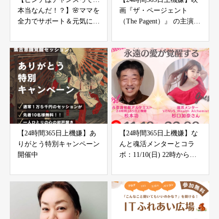
本当なんだ！？】🌸ママを
画『ザ・ページェント
全力でサポート＆元気にす
（The Pagent）』 の主演女
る「やる気」不要の氣力パ
優とコラボ：11/11 11:11
ワーアップコーチング
からFacebookライブ：特別
キャンペーンあり
【24時間365日上機嫌】あ
【24時間365日上機嫌】な
りがとう特別キャンペーン
んと魂活メンターとコラ
開催中
ボ：11/10(日) 22時から
Facebookライブ：特別キャ
ンペーンあり