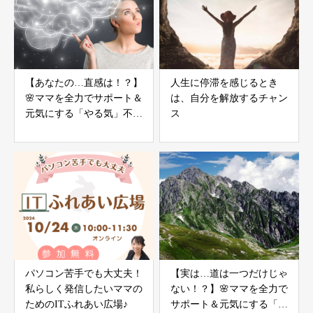
【あなたの…直感は！？】
人生に停滞を感じるとき
🌸ママを全力でサポート＆
は、自分を解放するチャン
元気にする「やる気」不要
ス
の氣力パワーアップコーチ
ング
パソコン苦手でも大丈夫！
【実は…道は一つだけじゃ
私らしく発信したいママの
ない！？】🌸ママを全力で
ためのITふれあい広場♪
サポート＆元気にする「や