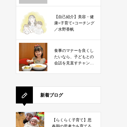
【自己紹介】美容・健
康×子育て×コーチング
／水野香帆
食事のマナーを良くし
たいなら、子どもとの
会話を見直すチャン
ス！
新着ブログ
【らくらく子育て】思
春期の思考力を育てる