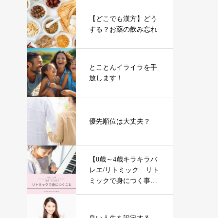
【どこでも漢方】どう
する？お薬の飲み忘れ
とことんイライラを手
放します！
優先順位は大丈夫？
【0歳～4歳キラキラバ
レエ/リトミック リト
ミックで身につく事】
石川 登紀子先生