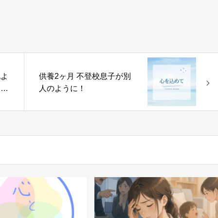
地よ
供養2ヶ月 不登校息子が別
：か
人のように！