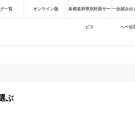
グ一覧
オンライン版
各都道府県別対面サー
一歩踏み出
ビス
へ〜起
選ぶ