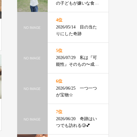
の子どもが嫌いな食べ
物ランキング】渡辺ひ
ろみ先生
4位
2026/05/14 目の当た
りにした奇跡
5位
2026/07/29 私は『可
能性』そのもの〜成年
の主張〜
6位
2026/06/25 一つ一つ
が宝物☆
7位
2026/06/20 奇跡はい
つでも訪れる🥲💕