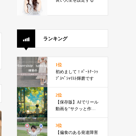
良い人生を設定する
ランキング
1位
初めまして！ﾊﾟｰﾄﾅｰｼｯ
ﾌﾟｽﾍﾟｼｬﾘｽﾄ輝磨です
2位
【保存版】AIでリール
動画を“サクッと作る”3
ステップ
3位
【偏食のある発達障害