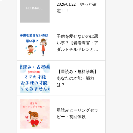
2026/01/22 やっと確
定！！
子供を愛せないのは悪
い事？【愛着障害・ア
ダルトチルドレンと育
児】
【星読み・無料診断】
あなたの才能・能力
は？
星読みヒーリングセラ
ピー・初回体験