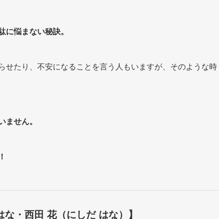
駄に悩まない秘訣。
らせたり、不安になることを言う人もいますが、そのような時
いません。
！
はな・西田 花（にしだ はな）】