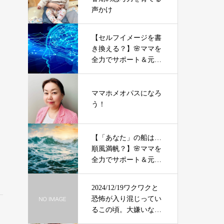
声かけ
【セルフイメージを書
き換える？】🌸ママを
全力でサポート＆元気
にする「やる気」不要
の氣力パワーアップコ
ーチング
ママホメオパスになろ
う！
【「あなた」の船は…
順風満帆？】🌸ママを
全力でサポート＆元気
にする「やる気」不要
の氣力パワーアップコ
2024/12/19ワクワクと
ーチング
恐怖が入り混じってい
るこの頃。大嫌いな販
売方法