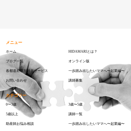
メニュー
ホーム
HIDAMARIとは？
ブログ一覧
オンライン版
各都道府県別対面サービス
一歩踏み出したいママへ〜起業編〜
お問い合わせ
講師募集
カテゴリー
0〜3歳
3歳〜5歳
5歳以上
講師一覧
助産師お悩み相談
一歩踏み出したいママへ〜起業編〜