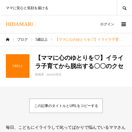
SEARCH
ママに安心と笑顔を届ける
HIDAMARI
ログイン
ブログ
5歳以上
【ママに心のゆとりを♡】イライラ子育てから脱出する〇〇のクセ
ホーム
【ママに心のゆとりを♡】イライ
ラ子育てから脱出する〇〇のクセ
5歳以上
投稿者 :
macchii先生
この記事のタイトルとURLをコピーする
毎日、こどもにイライラして叱ってばかりで悩んでいるママさん