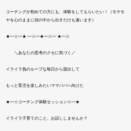
コーチングが初めての方にも、体験をしてもらいたい！（モヤモ
ヤを心のままに頭の中から出すだけも違います）
★
〰
☆
〰
★
〰
☆
〰
★
〰
☆
〰
★
〰
☆
＼あなたの思考のクセに気づく／
イライラ負のループな毎日から脱出して
もっと育児を楽しみたいママパパへ向けた
★
〰
☆
コーチング体験セッション
☆
〰
★
イライラ子育てのこと。お話ししませんか？