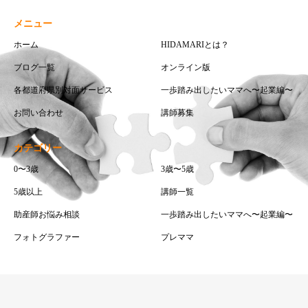
メニュー
ホーム
HIDAMARIとは？
ブログ一覧
オンライン版
各都道府県別対面サービス
一歩踏み出したいママへ〜起業編〜
お問い合わせ
講師募集
カテゴリー
0〜3歳
3歳〜5歳
5歳以上
講師一覧
助産師お悩み相談
一歩踏み出したいママへ〜起業編〜
フォトグラファー
プレママ