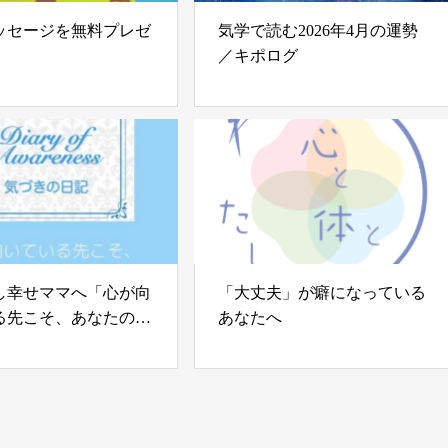
ッセージを無料プレゼ
気学で読む2026年4月の運勢
／キポログ
し幸せママへ「心が向
「大丈夫」が癖になっている
る先こそ、あなたの住
あなたへ
」