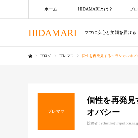
ホーム
HIDAMARIとは？
ブロ
HIDAMARI
ママに安心と笑顔を届ける
ブログ
プレママ
個性を再発見するクラシカルホメ
ホーム
個性を再発見
オパシー
プレママ
投稿者 :
ychizuko@rapid.ocn.ne.j