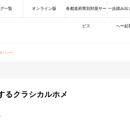
グ一覧
オンライン版
各都道府県別対面サー
一歩踏み出
ビス
へ〜起
オパシー
するクラシカルホメ
p