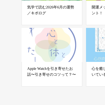
気学で読む2026年6月の運勢
開運メ
／キポログ
ント！
Apple Watchを引き寄せたお
心を癒
話〜引き寄せのコツって？〜
いてい
む世界