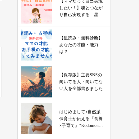
【ママだって自己実現
したい！】魂とつなが
り自己実現する 星読
み・脳科学講座
【星読み・無料診断】
あなたの才能・能力
は？
【保存版】主要SNSの
向いてる人・向いてな
い人を全部書きました
はじめまして♪自然派
保育士が伝える『食養
×子育て』*Kodomono
Mirai*