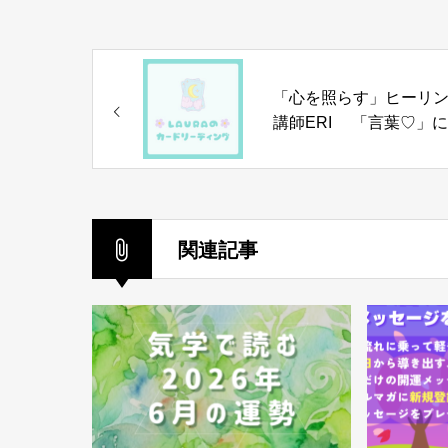
「心を照らす」ヒーリ
講師ERI 「言葉♡」
いて
関連記事