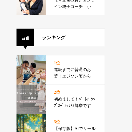
【育児＆教育】オンラ
イン親子コーチ 小山
あやか先生
ランキング
1位
進級までに普通のお
箸！エジソン箸からの
切り替えをお伝えでき
るプロです
2位
初めまして！ﾊﾟｰﾄﾅｰｼｯ
ﾌﾟｽﾍﾟｼｬﾘｽﾄ輝磨です
3位
【保存版】AIでリール