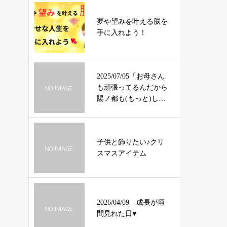
夢や望みを叶える脳を
手に入れよう！
2025/07/05「お母さん
も頑張ってるんだから
陽ノ都も(もっと)しっ
かりやれ」……必死な
のにどこが足りない
の？
子供と飾りたい♪クリ
スマスアイテム
2026/04/09 成長が垣
間見れた日♥