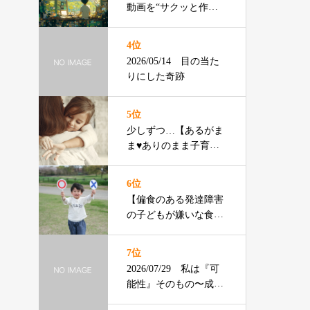
動画を“サクッと作る”3
ステップ
4位
2026/05/14 目の当た
りにした奇跡
5位
少しずつ…【あるがま
ま♥️ありのまま子育
て】ともちゃん
6位
【偏食のある発達障害
の子どもが嫌いな食べ
物ランキング】渡辺ひ
ろみ先生
7位
2026/07/29 私は『可
能性』そのもの〜成年
の主張〜