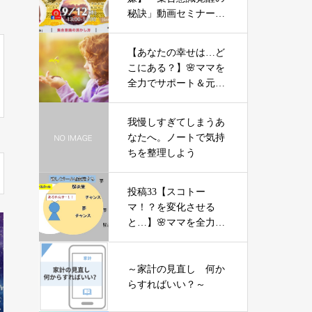
秘訣」動画セミナー：
期間限定プレゼントあ
り
【あなたの幸せは…ど
こにある？】🌸ママを
全力でサポート＆元気
にする「やる気」不要
の氣力パワーアップコ
我慢しすぎてしまうあ
ーチング
なたへ。ノートで気持
ちを整理しよう
投稿33【スコトー
マ！？を変化させる
と…】🌸ママを全力で
サポート＆元気にする
「やる気」不要の氣力
パワーアップコーチン
～家計の見直し 何か
グ
らすればいい？～