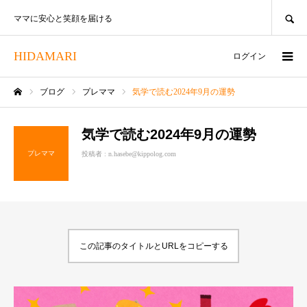
SEARCH
ママに安心と笑顔を届ける
HIDAMARI
ログイン
ブログ
プレママ
気学で読む2024年9月の運勢
ホーム
気学で読む2024年9月の運勢
プレママ
投稿者 :
n.hasebe@kippolog.com
この記事のタイトルとURLをコピーする