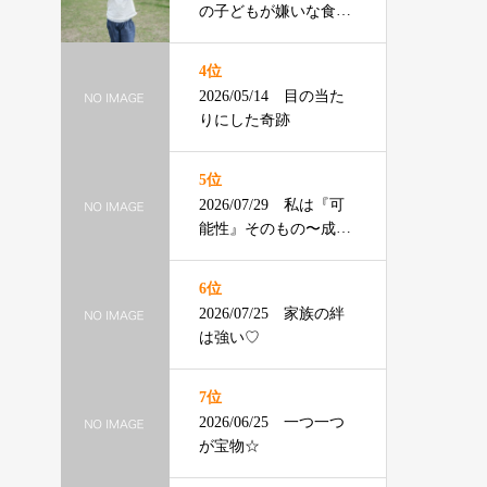
の子どもが嫌いな食べ
物ランキング】渡辺ひ
ろみ先生
4位
2026/05/14 目の当た
りにした奇跡
5位
2026/07/29 私は『可
能性』そのもの〜成年
の主張〜
6位
2026/07/25 家族の絆
は強い♡
7位
2026/06/25 一つ一つ
が宝物☆