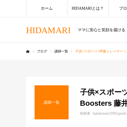
ホーム
HIDAMARIとは？
ブロ
HIDAMARI
ママに安心と笑顔を届ける
ブログ
講師一覧
子供×スポーツ×呼吸トレーナー｜Boo
ホーム
子供×スポー
Boosters 藤
講師一覧
投稿者 :
fujitakumaa1209@gmail