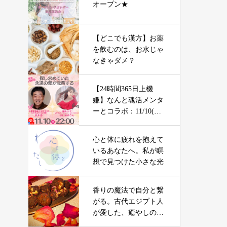
オープン★
【どこでも漢方】お薬
を飲むのは、お水じゃ
なきゃダメ？
【24時間365日上機
嫌】なんと魂活メンタ
ーとコラボ：11/10(日)
22時からFacebookライ
ブ：特別キャンペーン
心と体に疲れを抱えて
あり
いるあなたへ。私が瞑
想で見つけた小さな光
香りの魔法で自分と繋
がる。古代エジプト人
が愛した、癒やしの香
り