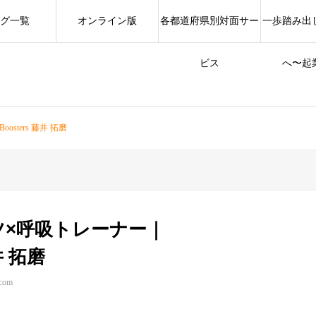
グ一覧
オンライン版
各都道府県別対面サー
一歩踏み出
ビス
へ〜起
sters 藤井 拓磨
ツ×呼吸トレーナー｜
井 拓磨
.com