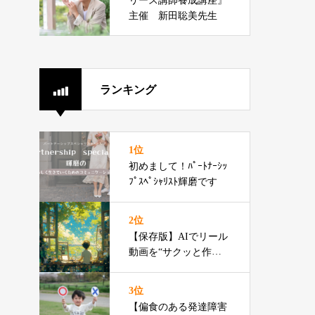
リース講師養成講座』
主催 新田聡美先生
ランキング
1位
初めまして！ﾊﾟｰﾄﾅｰｼｯ
ﾌﾟｽﾍﾟｼｬﾘｽﾄ輝磨です
2位
【保存版】AIでリール
動画を“サクッと作る”3
ステップ
3位
【偏食のある発達障害