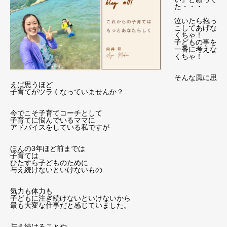
た・・・
泣いたら抱っ
こしてあげな
くちゃ！
子どもの事を
一番に考えな
くちゃ！
そんな風に思
えば思うほど
子育てがツラくなっていませんか？
今でこそ子育てコーチとして
子育てに悩んでいるママに
アドバイスをしている私ですが
ほんの3年ほど前までは
子育ては
ひたすら子どものために
与え続けないといけないもの
気力も体力も
子どもに注ぎ続けないといけないから
最も大変な仕事だと感じていました。
与え続けることや