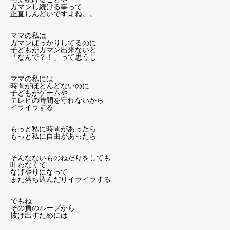
ガマンし続ける事って
正直しんどいですよね。。
ママの私は
ガマンばっかりしてるのに
子どもがガマン出来ないと
「なんで？！」って思うし
ママの私には
時間がほとんどないのに
子どもがゲームや
テレビの時間を守れないから
イライラする
もっと私に時間があったら
もっと私に自由があったら
そんなないものねだりをしても
叶わなくて
なげやりになって
また落ち込んだりイライラする
でもね
その負のループから
抜け出すためには