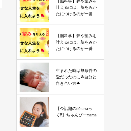
【脳科学】夢や望みを
叶えるには、脳をみか
たにつけるのが一番の
近道♡
【脳科学】夢や望みを
叶えるには、脳をみか
たにつけるのが一番の
近道♡
生まれた時は無条件の
愛だったのに☘自分と
向き合い方☘
【今話題のdōterraっ
て⁉️】ちゅんぴーmama