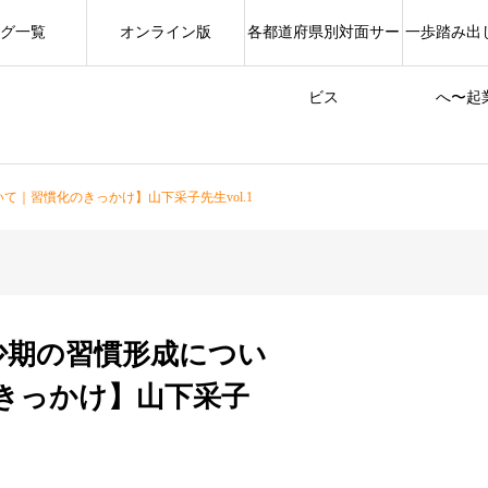
グ一覧
オンライン版
各都道府県別対面サー
一歩踏み出
ビス
へ〜起
て｜習慣化のきっかけ】山下采子先生vol.1
幼少期の習慣形成につい
きっかけ】山下采子