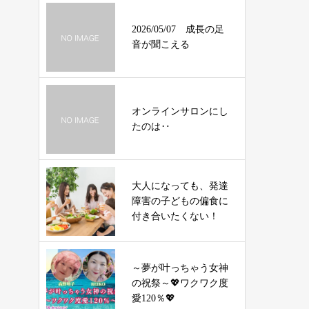
2026/05/07 成長の足
音が聞こえる
オンラインサロンにし
たのは‥
大人になっても、発達
障害の子どもの偏食に
付き合いたくない！
～夢が叶っちゃう女神
の祝祭～💖ワクワク度
愛120％💖