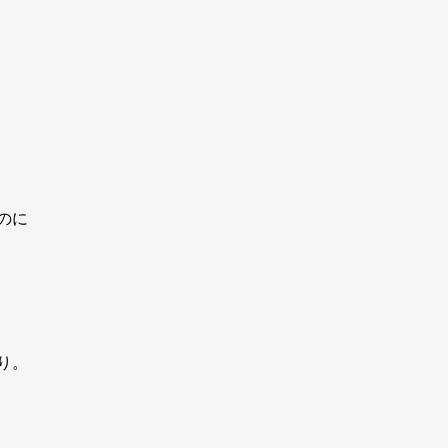
のに
り。