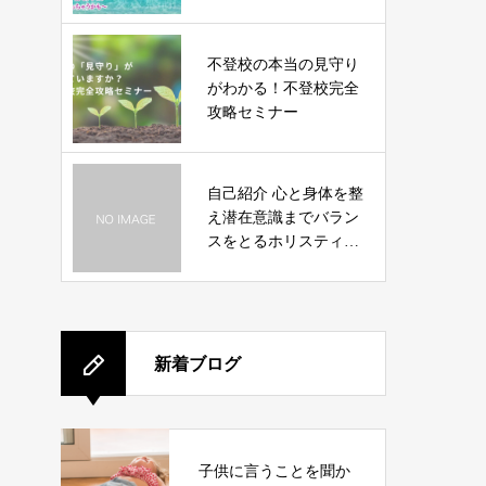
不登校の本当の見守り
がわかる！不登校完全
攻略セミナー
自己紹介 心と身体を整
え潜在意識までバラン
スをとるホリスティッ
ク施術士浦中 紀明
新着ブログ
子供に言うことを聞か