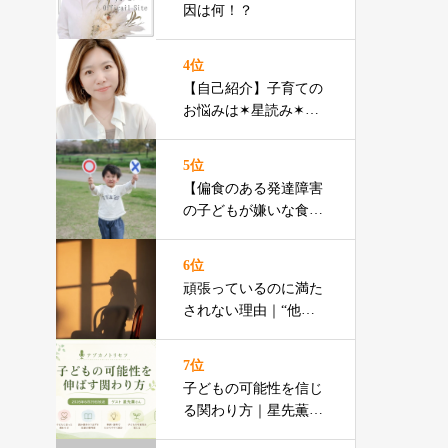
因は何！？
4位
【自己紹介】子育ての
お悩みは✶星読み✶で
ズバッと解決！！
5位
【偏食のある発達障害
の子どもが嫌いな食べ
物ランキング】渡辺ひ
ろみ先生
6位
頑張っているのに満た
されない理由｜“他人
軸”から抜け出す自己
理解
7位
子どもの可能性を信じ
る関わり方｜星先薫さ
んラジオ特集