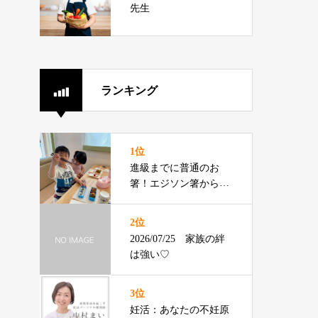
先生
ランキング
1位
進級までに普通のお
箸！エジソン箸からの
切り替えをお伝えでき
るプロです
2位
2026/07/25 家族の絆
は強い♡
3位
妊活：あなたの不妊原