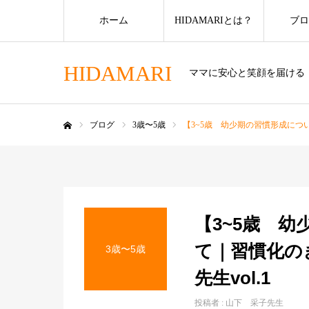
ホーム
HIDAMARIとは？
ブロ
HIDAMARI
ママに安心と笑顔を届ける
ブログ
3歳〜5歳
【3~5歳 幼少期の習慣形成につい
ホーム
【3~5歳 
て｜習慣化の
3歳〜5歳
先生vol.1
投稿者 :
山下 采子先生