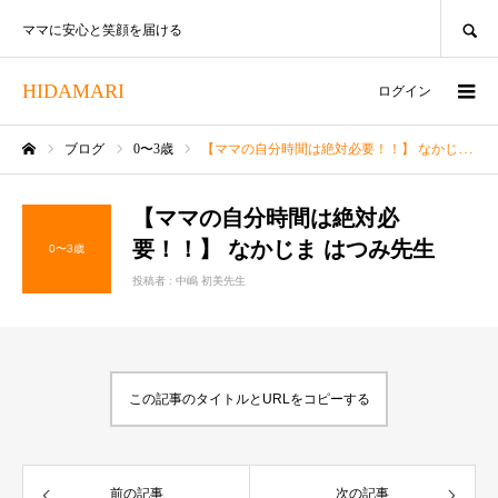
SEARCH
ママに安心と笑顔を届ける
HIDAMARI
ログイン
ブログ
0〜3歳
【ママの自分時間は絶対必要！！】 なかじま はつみ先生
ホーム
【ママの自分時間は絶対必
要！！】 なかじま はつみ先生
0〜3歳
投稿者 :
中嶋 初美先生
この記事のタイトルとURLをコピーする
前の記事
次の記事