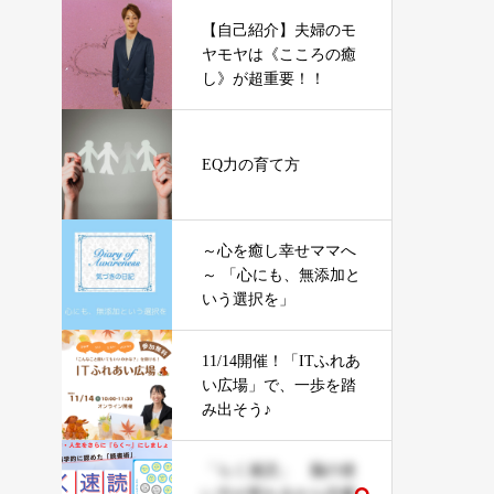
【自己紹介】夫婦のモ
ヤモヤは《こころの癒
し》が超重要！！
EQ力の育て方
～心を癒し幸せママへ
～ 「心にも、無添加と
いう選択を」
11/14開催！「ITふれあ
い広場」で、一歩を踏
み出そう♪
「らく速読」 脳の使