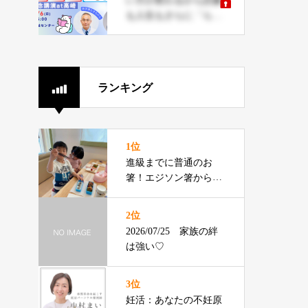
い方が変わるから読書
も人生もさらに「ら
く〜」に
ランキング
1位
進級までに普通のお
箸！エジソン箸からの
切り替えをお伝えでき
るプロです
2位
2026/07/25 家族の絆
は強い♡
3位
妊活：あなたの不妊原