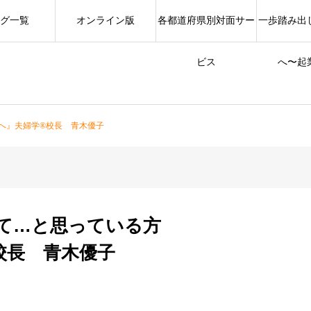
グ一覧
オンライン版
各都道府県別対面サー
一歩踏み出
ビス
へ〜起
へ』夫婦学®校長 青木優子
て…と思っている方
校長 青木優子