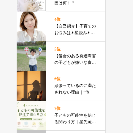
因は何！？
4位
【自己紹介】子育ての
お悩みは✶星読み✶で
ズバッと解決！！
5位
【偏食のある発達障害
の子どもが嫌いな食べ
物ランキング】渡辺ひ
ろみ先生
6位
頑張っているのに満た
されない理由｜“他人
軸”から抜け出す自己
理解
7位
子どもの可能性を信じ
る関わり方｜星先薫さ
んラジオ特集