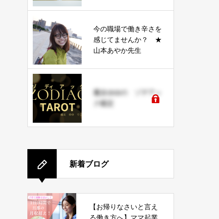
今の職場で働き辛さを
感じてませんか？ ★
山本あやか先生
魔女ゆゆの ゾデアッ
ク鑑定
新着ブログ
【お帰りなさいと言え
る働き方へ】ママ起業