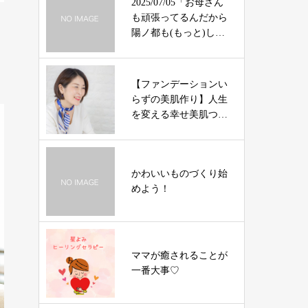
2025/07/05「お母さん
も頑張ってるんだから
陽ノ都も(もっと)しっ
かりやれ」……必死な
のにどこが足りない
の？
【ファンデーションい
らずの美肌作り】人生
を変える幸せ美肌つく
りの専門家
かわいいものづくり始
めよう！
ママが癒されることが
一番大事♡