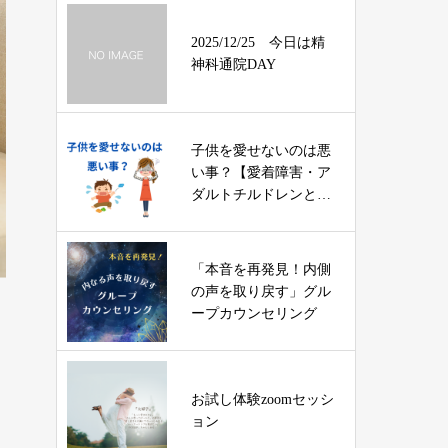
2025/12/25 今日は精
神科通院DAY
子供を愛せないのは悪
い事？【愛着障害・ア
ダルトチルドレンと育
児】
「本音を再発見！内側
の声を取り戻す」グル
ープカウンセリング
お試し体験zoomセッシ
ョン