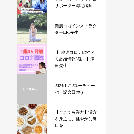
サポーター認定講師RI
NA先生
美肌ヨガインストラク
ターERI先生
【1歳児コロナ陽性メ
モ必須情報3選！】津
田先生
2024/12/12ユーチュー
バー記念日(笑)
【どこでも漢方】漢方
を身近に、健やかな毎
日を