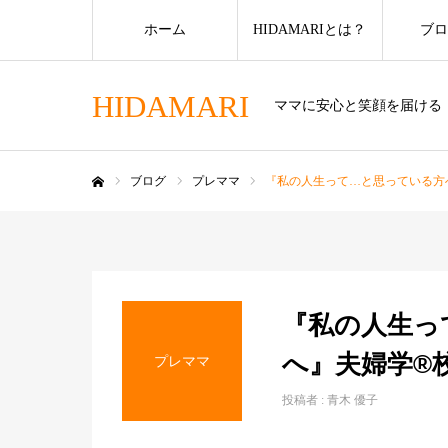
ホーム
HIDAMARIとは？
ブロ
HIDAMARI
ママに安心と笑顔を届ける
ブログ
プレママ
『私の人生って…と思っている方
ホーム
『私の人生っ
へ』夫婦学®
プレママ
投稿者 :
青木 優子