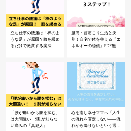
立ち仕事の腰痛は「棒のよ
腰痛・首肩こり生活と決
うな足」が原因？膝を緩め
別！自宅で体を整える『エ
るだけで激変する魔法
ネルギーの秘儀』PDF無料
配布
「腰が痛いから腰を揉む」
心を癒し幸せママへ「人生
は大間違い！9割が知らな
の流れを否定しない――流
い痛みの『真犯人』
れから降りないという選