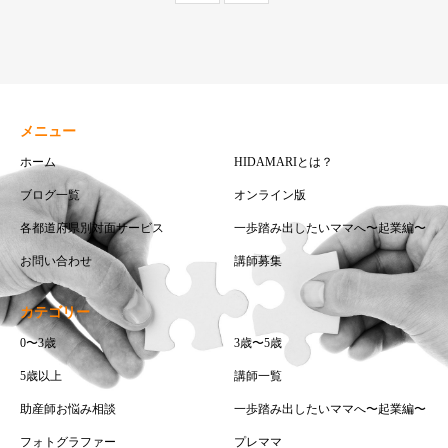
メニュー
ホーム
HIDAMARIとは？
ブログ一覧
オンライン版
各都道府県別対面サービス
一歩踏み出したいママへ〜起業編〜
お問い合わせ
講師募集
カテゴリー
0〜3歳
3歳〜5歳
5歳以上
講師一覧
助産師お悩み相談
一歩踏み出したいママへ〜起業編〜
フォトグラファー
プレママ