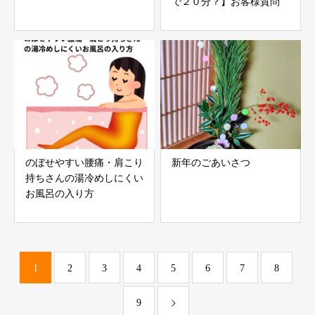
で２０分？】お客様質問
のぼせやすい腰痛・肩こり
新年のごあいさつ
持ちさんの湯冷めしにくい
お風呂の入り方
1
2
3
4
5
6
7
8
9