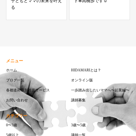
子どもとママの未来を叶え
ド❇︎髙橋歩です☺︎
る
メニュー
ホーム
HIDAMARIとは？
ブログ一覧
オンライン版
各都道府県別対面サービス
一歩踏み出したいママへ〜起業編〜
お問い合わせ
講師募集
カテゴリー
0〜3歳
3歳〜5歳
5歳以上
講師一覧