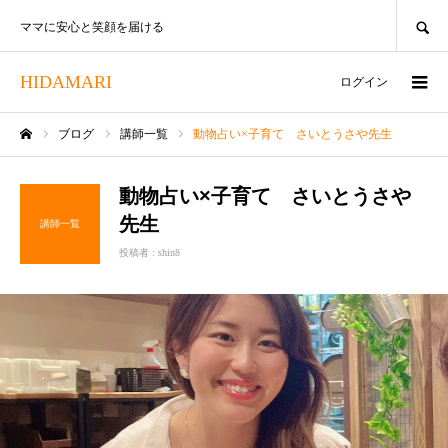
SEARCH
ママに安心と笑顔を届ける
HIDAMARI
ログイン
ブログ
講師一覧
動物占い×子育て さいとうさや先生
ホーム
動物占い×子育て さいとうさや
先生
講師一覧
投稿者 :
shin8