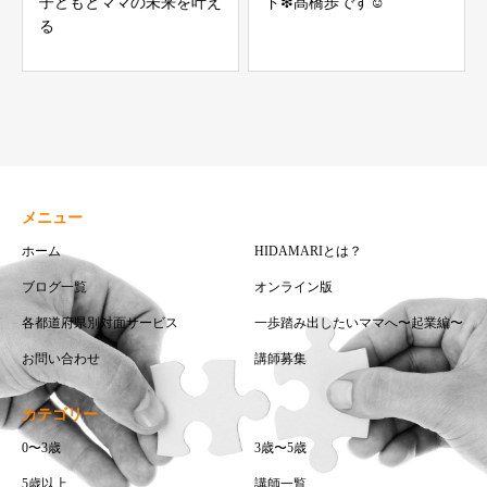
子どもとママの未来を叶え
ド❇︎髙橋歩です☺︎
る
メニュー
ホーム
HIDAMARIとは？
ブログ一覧
オンライン版
各都道府県別対面サービス
一歩踏み出したいママへ〜起業編〜
お問い合わせ
講師募集
カテゴリー
0〜3歳
3歳〜5歳
5歳以上
講師一覧