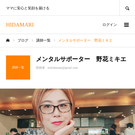
SEARCH
ママに安心と笑顔を届ける
HIDAMARI
ログイン
ブログ
講師一覧
メンタルサポーター 野花ミキエ
ホーム
メンタルサポーター 野花ミキエ
講師一覧
投稿者 :
mikidemaru@gmail.com