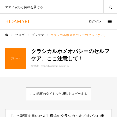
SEARCH
ママに安心と笑顔を届ける
HIDAMARI
ログイン
ブログ
プレママ
クラシカルホメオパシーのセルフケア、ここ注意して！
ホーム
クラシカルホメオパシーのセルフ
ケア、ここ注意して！
プレママ
投稿者 :
ychizuko@rapid.ocn.ne.jp
この記事のタイトルとURLをコピーする
【この記事を書いた人】横浜のクラシカルホメオパス山田