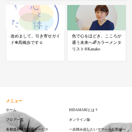
改めまして。引き寄せガイ
色で心をほどき、こころが
ド❇︎髙橋歩です☺︎
通う未来へ🌈カラーメンタ
リスト®Kanako
メニュー
ホーム
HIDAMARIとは？
ブログ一覧
オンライン版
各都道府県別対面サービス
一歩踏み出したいママへ〜起業編〜