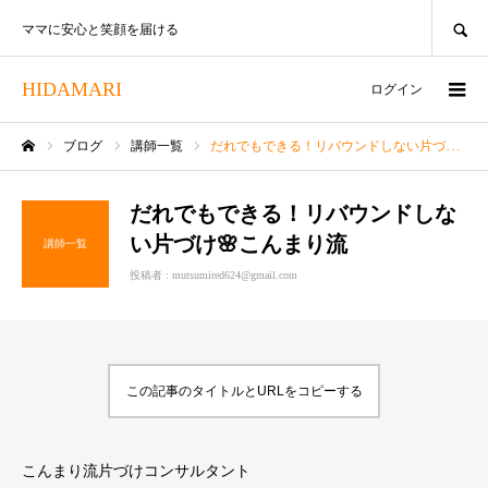
SEARCH
ママに安心と笑顔を届ける
HIDAMARI
ログイン
ブログ
講師一覧
だれでもできる！リバウンドしない片づけ🌸こんまり流
ホーム
だれでもできる！リバウンドしな
い片づけ🌸こんまり流
講師一覧
投稿者 :
mutsumired624@gmail.com
この記事のタイトルとURLをコピーする
こんまり流片づけコンサルタント