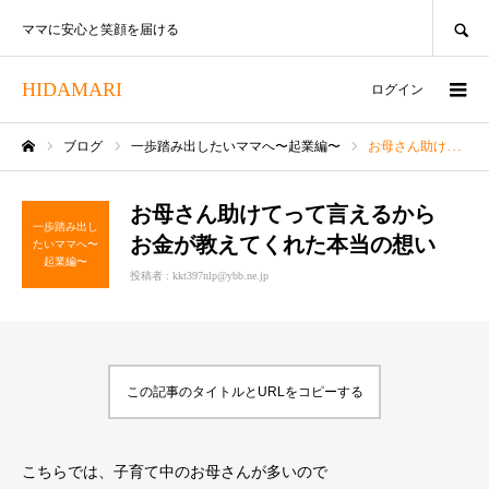
SEARCH
ママに安心と笑顔を届ける
HIDAMARI
ログイン
ブログ
一歩踏み出したいママへ〜起業編〜
お母さん助けてって言えるから お金が教えてくれた本当の想い
ホーム
お母さん助けてって言えるから
一歩踏み出し
お金が教えてくれた本当の想い
たいママへ〜
起業編〜
投稿者 :
kkt397nlp@ybb.ne.jp
この記事のタイトルとURLをコピーする
こちらでは、子育て中のお母さんが多いので