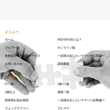
メニュー
ホーム
HIDAMARIとは？
ブログ一覧
オンライン版
各都道府県別対面サービス
一歩踏み出したいママへ〜起業編〜
お問い合わせ
講師募集
カテゴリー
0〜3歳
3歳〜5歳
5歳以上
講師一覧
助産師お悩み相談
一歩踏み出したいママへ〜起業編〜
フォトグラファー
プレママ