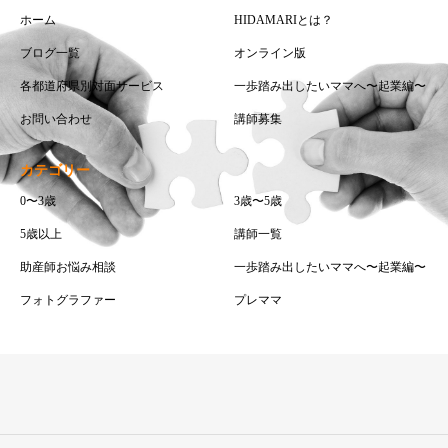
ホーム
HIDAMARIとは？
ブログ一覧
オンライン版
各都道府県別対面サービス
一歩踏み出したいママへ〜起業編〜
お問い合わせ
講師募集
カテゴリー
0〜3歳
3歳〜5歳
5歳以上
講師一覧
助産師お悩み相談
一歩踏み出したいママへ〜起業編〜
フォトグラファー
プレママ