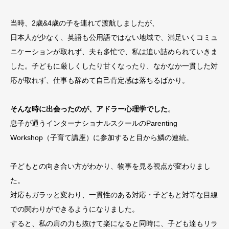
当時、2歳&4歳の子を連れて渡航しましたが、
日本人が少なく、英語も公用語ではない地域で、満足いくコミュ
ニケーションが取れず、夫も多忙で、私は追い詰められていきま
した。子どもに厳しくしたり甘くなったり、なかなか一貫した対
応が取れず、仕事も辞めて自己肯定感は落ちるばかり。
そんな時に出会ったのが、アドラー心理学でした
。
息子が通うインターナショナルスクールのParenting
Workshop（子育て講座）に参加すると目から鱗の連続。
子どもとの向き合い方がわかり、物事を見る視点が変わりまし
た。
対応もガラッと変わり、一貫性のある対応・子どもと対等な目線
での関わりができるようになりました。
すると、私の肩の力も抜けて楽になると同時に、子ども達もリラ