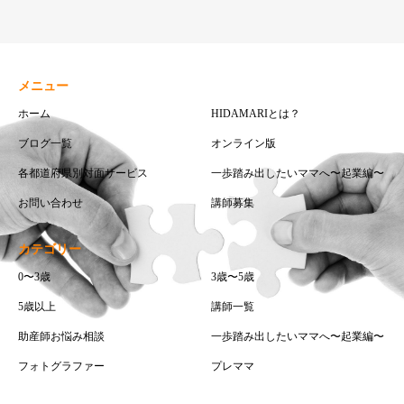
メニュー
ホーム
HIDAMARIとは？
ブログ一覧
オンライン版
各都道府県別対面サービス
一歩踏み出したいママへ〜起業編〜
お問い合わせ
講師募集
カテゴリー
0〜3歳
3歳〜5歳
5歳以上
講師一覧
助産師お悩み相談
一歩踏み出したいママへ〜起業編〜
フォトグラファー
プレママ