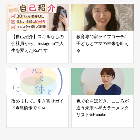
【自己紹介】スキルなしの
教育専門家ライフコーチ/
会社員から、Instagramで人
子どもとママの未来を叶え
生を変えたRiaです
る
改めまして。引き寄せガイ
色で心をほどき、こころが
ド❇︎髙橋歩です☺︎
通う未来へ🌈カラーメンタ
リスト®Kanako