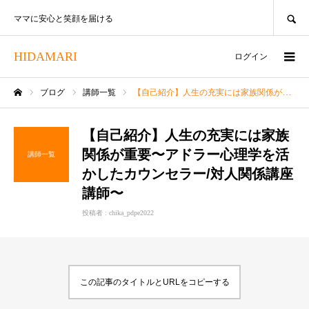
SEARCH
ママに安心と笑顔を届ける
HIDAMARI
ログイン
ブログ
講師一覧
【自己紹介】人生の充実には家族関係が重要〜アドラー心理学を活かしたカウンセラー/対人関係講座講師〜
ホーム
【自己紹介】人生の充実には家族
関係が重要〜アドラー心理学を活
講師一覧
かしたカウンセラー/対人関係講座
講師〜
投稿者 :
chika_pdpe2022
この記事のタイトルとURLをコピーする