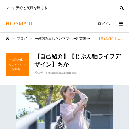
SEARCH
ママに安心と笑顔を届ける
HIDAMARI
ログイン
ブログ
一歩踏み出したいママへ〜起業編〜
【自己紹介】【じぶん軸ライフデザイン】ちか
ホーム
【自己紹介】【じぶん軸ライフデ
一歩踏み出し
ザイン】ちか
たいママへ〜
起業編〜
投稿者 :
c.futuredesign@gmail.com