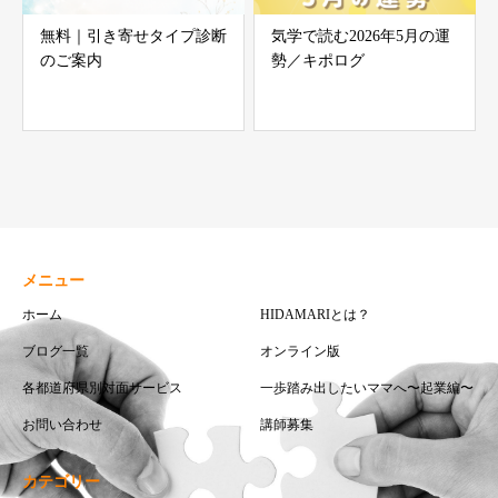
無料｜引き寄せタイプ診断
気学で読む2026年5月の運
のご案内
勢／キポログ
メニュー
ホーム
HIDAMARIとは？
ブログ一覧
オンライン版
各都道府県別対面サービス
一歩踏み出したいママへ〜起業編〜
お問い合わせ
講師募集
カテゴリー