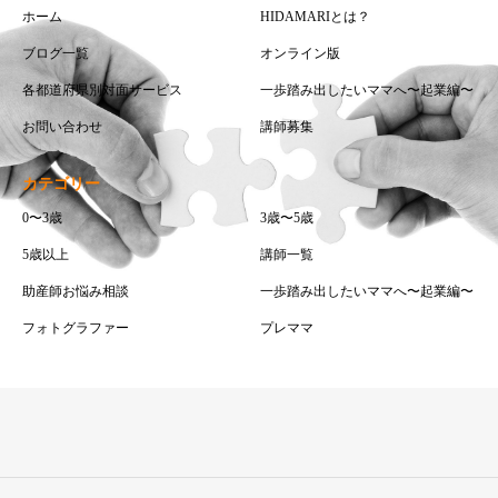
ホーム
HIDAMARIとは？
ブログ一覧
オンライン版
各都道府県別対面サービス
一歩踏み出したいママへ〜起業編〜
お問い合わせ
講師募集
カテゴリー
0〜3歳
3歳〜5歳
5歳以上
講師一覧
助産師お悩み相談
一歩踏み出したいママへ〜起業編〜
フォトグラファー
プレママ