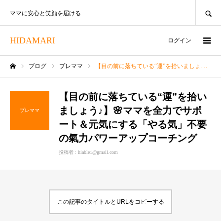
SEARCH
ママに安心と笑顔を届ける
HIDAMARI
ログイン
ブログ
プレママ
【目の前に落ちている“運”を拾いましょう♪】🌸ママを全力でサポート＆元気にする「やる気」不要の氣力パワーアップコーチング
ホーム
【目の前に落ちている“運”を拾い
ましょう♪】🌸ママを全力でサポ
プレママ
ート＆元気にする「やる気」不要
の氣力パワーアップコーチング
投稿者 :
hiable1@gmail.com
この記事のタイトルとURLをコピーする