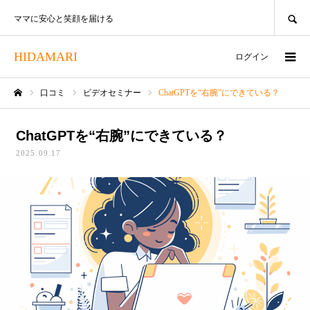
SEARCH
ママに安心と笑顔を届ける
HIDAMARI
ログイン
口コミ
ビデオセミナー
ChatGPTを“右腕”にできている？
ホーム
ChatGPTを“右腕”にできている？
2025.09.17