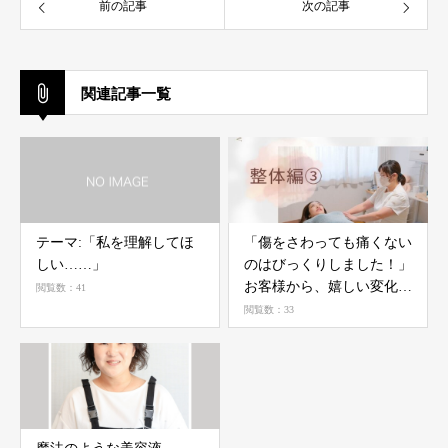
前の記事
次の記事
関連記事一覧
テーマ:「私を理解してほ
「傷をさわっても痛くない
しい……」
のはびっくりしました！」
お客様から、嬉しい変化の
閲覧数：41
お声をいただきました！
閲覧数：33