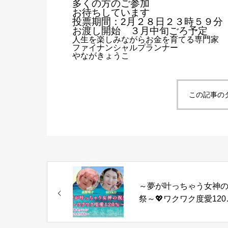
多くの方のご参加
お待ちしています
投票期間：2月２８日２３時５９分
お渡し開始 ３月中旬ごろ予定
人生を楽しみながらお金を育てる専門家
ファイナンシャルプランナー
やながきょうこ
この記事の
～夢が叶っちゃう女神
祭～💖ワクワク度愛120
💖