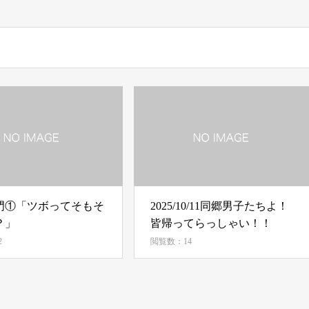
門①「ツボってそもそ
2025/10/11同郷男子たちよ！
？」
皆帰ってらっしゃい！！
2
閲覧数：14