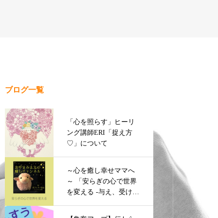
ブログ一覧
「心を照らす」ヒーリ
ング講師ERI「捉え方
♡」について
～心を癒し幸せママへ
～ 「安らぎの心で世界
を変える -与え、受け取
る力-」