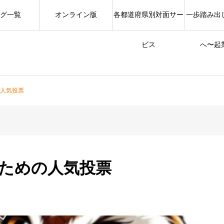
グ一覧
オンライン版
各都道府県別対面サー
一歩踏み出
ビス
へ〜起
の人気投票
のための人気投票