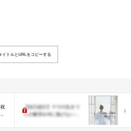
タイトルとURLをコピーする
の祝
【自己紹介】ママの生きづ
％
らさ解消＆AIに負けない子
育て