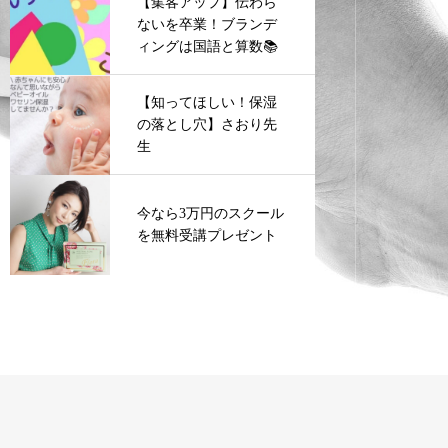
【集客アップ】伝わら
ないを卒業！ブランデ
ィングは国語と算数📚
【知ってほしい！保湿
の落とし穴】さおり先
生
今なら3万円のスクール
を無料受講プレゼント