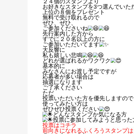
２４個のスタンプより
お好きなスタンプを3つ選んでいた
上位の８個をプレゼント
無料で受け取れるので
ぜひ、ぜひ、
ご参加くださいね
先行案内した方から
すでに２０名以上の方に
ご参加いただいてます
大反響に
私も嬉しい悲鳴
どれが選ばれるかワクワク
基本的に
みなさんにお渡し予定ですが
応募者が多い場合は
抽選になります
ご了承ください
ただ
投票いただいた方を優先しますので
使ってみたい方は
ぜひぜひ投票ください
どんなスタンプか気になる方
投票に参加してみようと思った
投票はコチラ
前向きになれるふくろうスタンプは