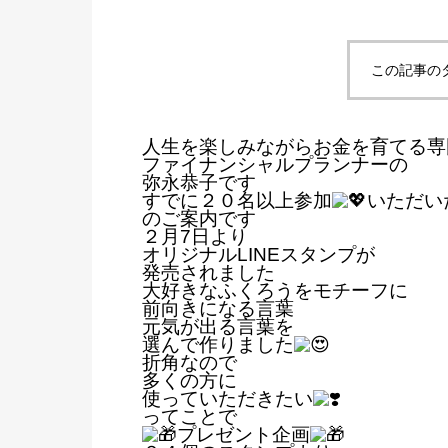
この記事の
人生を楽しみながらお金を育てる専
ファイナンシャルプランナーの
弥永恭子です
すでに２０名以上参加
いただい
のご案内です
２月7日より
オリジナルLINEスタンプが
発売されました
大好きなふくろうをモチーフに
前向きになる言葉
元気が出る言葉を
選んで作りました
折角なので
多くの方に
使っていただきたい
ってことで
プレゼント企画