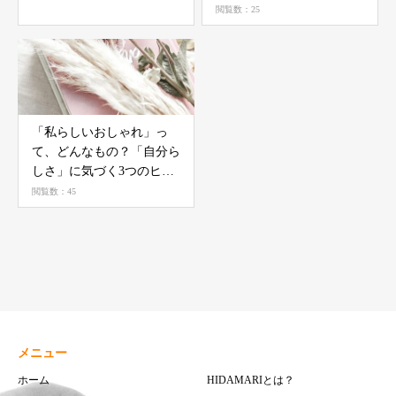
閲覧数：25
「私らしいおしゃれ」っ
て、どんなもの？「自分ら
しさ」に気づく3つのヒン
ト
閲覧数：45
メニュー
ホーム
HIDAMARIとは？