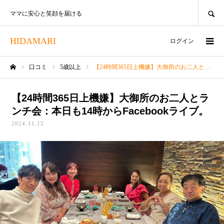
SEARCH
ママに安心と笑顔を届ける
HIDAMARI
ログイン
口コミ
5歳以上
【24時間365日上機嫌】大御所のお二人とランチ会：本日も14時からFacebookライブ。
ホーム
【24時間365日上機嫌】大御所のお二人とラ
ンチ会：本日も14時からFacebookライブ。
2024.11.12