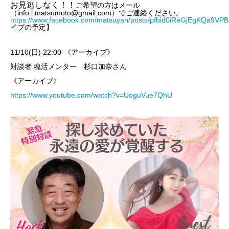
お見逃しなく！！
ご希望の方はメール
（info.i.matsumoto@gmail.com）でご連絡ください。
https://www.facebook.com/matsuyan/posts/pfbid0iReGjEgKQa9
イブの予定】
11/10(日) 22:00-《アーカイブ》
対談者 魂活メンター 杉口加奈さん
《アーカイブ》
https://www.youtube.com/watch?v=UoguVue7QhU