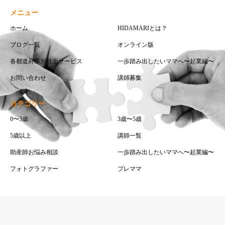
メニュー
ホーム
HIDAMARIとは？
ブログ一覧
オンライン版
各都道府県別対面サービス
一歩踏み出したいママへ〜起業編〜
お問い合わせ
講師募集
カテゴリー
0〜3歳
3歳〜5歳
5歳以上
講師一覧
助産師お悩み相談
一歩踏み出したいママへ〜起業編〜
フォトグラファー
プレママ