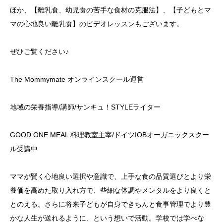
ほか、【離乳食、幼児食の苦手な食材の克服法】、【子どもとマ
マの心地良い離乳食】のビデオレッスンもございます。
ぜひご覧ください♪
The Mommymate オンラインスクール運営
地域の栄養指導/講師/サンキュ！STYLEライター
GOOD ONE MEAL 料理教室主宰/ドイツIOBオーガニックスクー
ル受講中
ママが賢く心地良い選択や意識で、上手な食の品質選びとより栄
養価を高めた取り入れ方で、些細な体調やメンタルをより良くと
とのえる。さらに将来子どもが自身できちんと食事管理でより豊
かな人生が送れるように、という想いで活動。学校では学べな