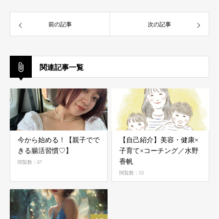
前の記事
次の記事
関連記事一覧
今から始める！【親子でで
【自己紹介】美容・健康×
きる腸活習慣♡】
子育て×コーチング／水野
香帆
閲覧数：67
閲覧数：53