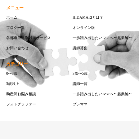
メニュー
ホーム
HIDAMARIとは？
ブログ一覧
オンライン版
各都道府県別対面サービス
一歩踏み出したいママへ〜起業編〜
お問い合わせ
講師募集
カテゴリー
0〜3歳
3歳〜5歳
5歳以上
講師一覧
助産師お悩み相談
一歩踏み出したいママへ〜起業編〜
フォトグラファー
プレママ