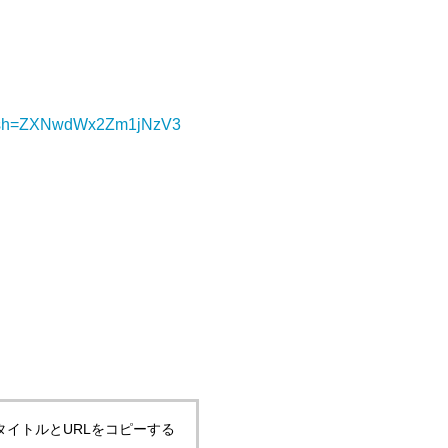
?igsh=ZXNwdWx2Zm1jNzV3
タイトルとURLをコピーする