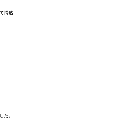
て愕然
した。