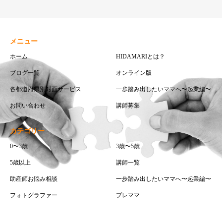
メニュー
ホーム
HIDAMARIとは？
ブログ一覧
オンライン版
各都道府県別対面サービス
一歩踏み出したいママへ〜起業編〜
お問い合わせ
講師募集
カテゴリー
0〜3歳
3歳〜5歳
5歳以上
講師一覧
助産師お悩み相談
一歩踏み出したいママへ〜起業編〜
フォトグラファー
プレママ