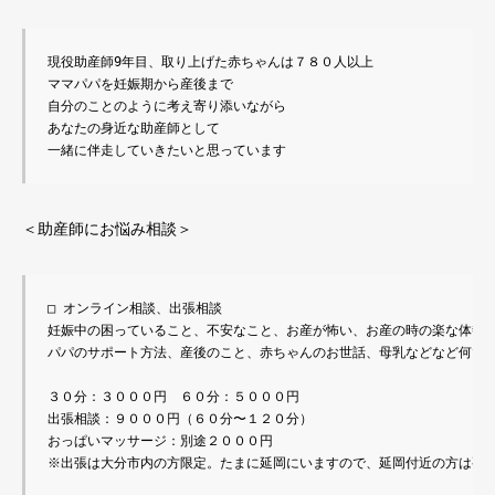
現役助産師9年目、取り上げた赤ちゃんは７８０人以上

ママパパを妊娠期から産後まで

自分のことのように考え寄り添いながら

あなたの身近な助産師として

一緒に伴走していきたいと思っています
＜助産師にお悩み相談＞
□ オンライン相談、出張相談

妊娠中の困っていること、不安なこと、お産が怖い、お産の時の楽な体勢、
パパのサポート方法、産後のこと、赤ちゃんのお世話、母乳などなど何でも
３０分：３０００円　６０分：５０００円

出張相談：９０００円（６０分〜１２０分）

おっぱいマッサージ：別途２０００円

※出張は大分市内の方限定。たまに延岡にいますので、延岡付近の方は要相