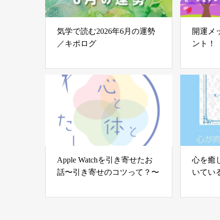
気学で読む2026年6月の運勢
開運メ
／キポログ
ント！
Apple Watchを引き寄せたお
心を癒
話〜引き寄せのコツって？〜
いてい
む世界