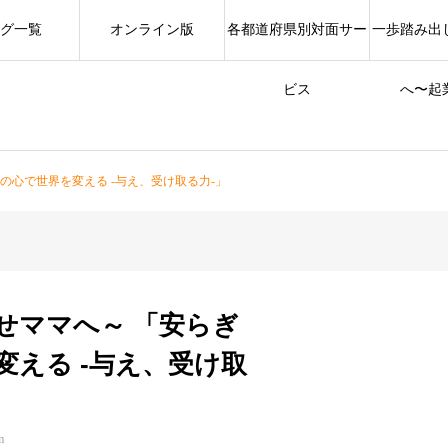
グ一覧
オンライン版
各都道府県別対面サー
一歩踏み出
ビス
へ〜起
の心で世界を変える -与え、受け取る力-」
せママへ～ 「安らぎ
変える -与え、受け取
m