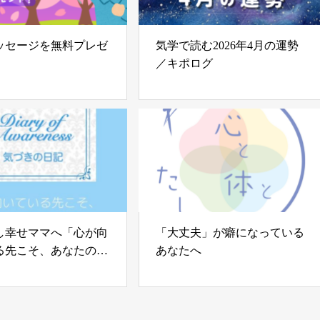
ッセージを無料プレゼ
気学で読む2026年4月の運勢
／キポログ
し幸せママへ「心が向
「大丈夫」が癖になっている
る先こそ、あなたの住
あなたへ
」