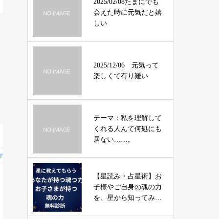
2025/02/08たまにでも
会えた時に元気だと嬉
しい
2025/12/06 元気って
楽しくて有り難い
テーマ：私を理解して
くれる人んて何処にも
居ない……。
【星読み・占星術】お
子様やご自身の魂の力
を、星から知ってみま
せんか？