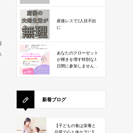
産後レスで2人目不妊
に
所
あなたのクローゼット
子
が輝きを増す特別な3
日間に参加しません
か？
新着ブログ
【子どもの食は栄養と
品質で心と体ケアに】