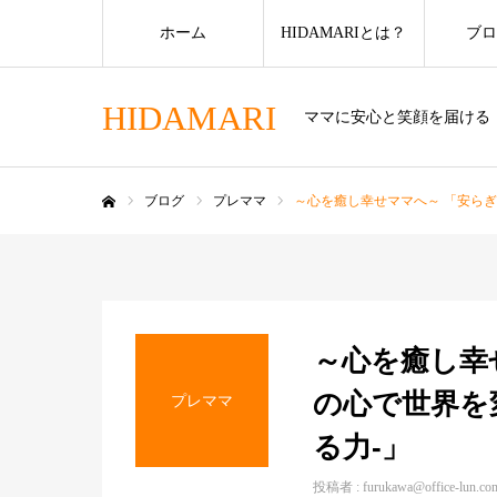
ホーム
HIDAMARIとは？
ブロ
HIDAMARI
ママに安心と笑顔を届ける
ブログ
プレママ
～心を癒し幸せママへ～ 「安らぎ
ホーム
～心を癒し幸
の心で世界を
プレママ
る力-」
投稿者 :
furukawa@office-lun.co