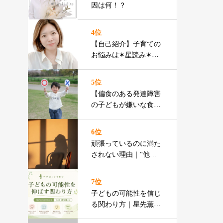
因は何！？
4位
【自己紹介】子育ての
お悩みは✶星読み✶で
ズバッと解決！！
5位
【偏食のある発達障害
の子どもが嫌いな食べ
物ランキング】渡辺ひ
ろみ先生
6位
頑張っているのに満た
されない理由｜“他人
軸”から抜け出す自己
理解
7位
子どもの可能性を信じ
る関わり方｜星先薫さ
んラジオ特集