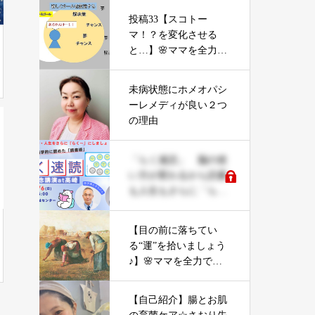
投稿33【スコトー
マ！？を変化させる
と…】🌸ママを全力で
サポート＆元気にする
「やる気」不要の氣力
未病状態にホメオパシ
パワーアップコーチン
ーレメディが良い２つ
グ
の理由
「らく速読」 脳の使
い方が変わるから読書
も人生もさらに「ら
く〜」に
【目の前に落ちてい
る“運”を拾いましょう
♪】🌸ママを全力でサ
ポート＆元気にする
「やる気」不要の氣力
【自己紹介】腸とお肌
パワーアップコーチン