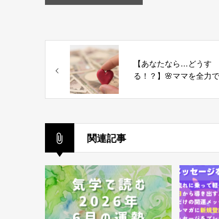
【あなたなら…どうす
る！？】🌸ママを全力
ポート＆元気にする「
気」不要の氣力パワー
プコーチング
関連記事