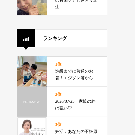
の育菌ケア☆さおり先
グ
生
ランキング
1位
進級までに普通のお
箸！エジソン箸からの
切り替えをお伝えでき
るプロです
2位
2026/07/25 家族の絆
は強い♡
3位
妊活：あなたの不妊原