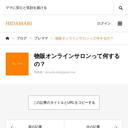
SEARCH
ママに安心と笑顔を届ける
HIDAMARI
ログイン
ブログ
プレママ
物販オンラインサロンって何するの？
ホーム
物販オンラインサロンって何する
の？
プレママ
投稿者 :
nicowith.info@gmail.com
この記事のタイトルとURLをコピーする
前の記事
次の記事