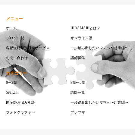
メニュー
ホーム
HIDAMARIとは？
ブログ一覧
オンライン版
各都道府県別対面サービス
一歩踏み出したいママへ〜起業編〜
お問い合わせ
講師募集
カテゴリー
0〜3歳
3歳〜5歳
5歳以上
講師一覧
助産師お悩み相談
一歩踏み出したいママへ〜起業編〜
フォトグラファー
プレママ