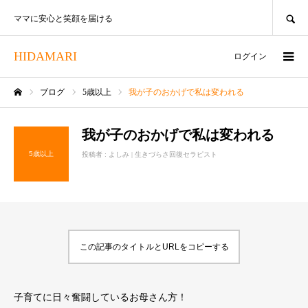
SEARCH
ママに安心と笑顔を届ける
HIDAMARI
ログイン
ブログ
5歳以上
我が子のおかげで私は変われる
ホーム
我が子のおかげで私は変われる
5歳以上
投稿者 :
よしみ | 生きづらさ回復セラピスト
この記事のタイトルとURLをコピーする
子育てに日々奮闘しているお母さん方！