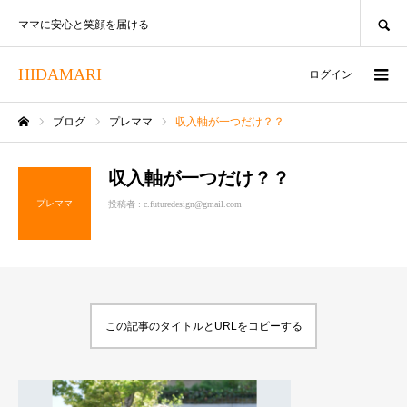
SEARCH
ママに安心と笑顔を届ける
HIDAMARI
ログイン
ブログ
プレママ
収入軸が一つだけ？？
ホーム
収入軸が一つだけ？？
プレママ
投稿者 :
c.futuredesign@gmail.com
この記事のタイトルとURLをコピーする