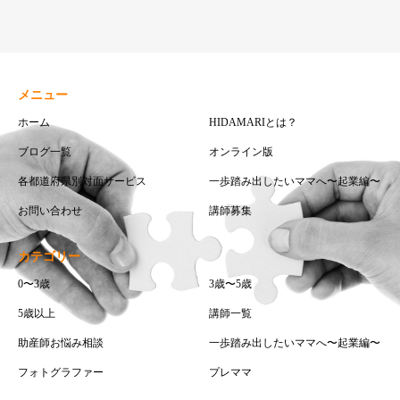
メニュー
ホーム
HIDAMARIとは？
ブログ一覧
オンライン版
各都道府県別対面サービス
一歩踏み出したいママへ〜起業編〜
お問い合わせ
講師募集
カテゴリー
0〜3歳
3歳〜5歳
5歳以上
講師一覧
助産師お悩み相談
一歩踏み出したいママへ〜起業編〜
フォトグラファー
プレママ