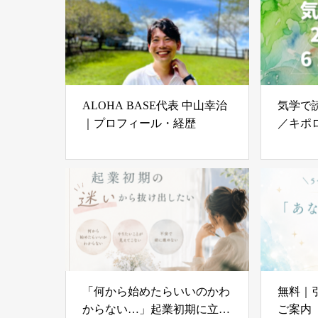
ALOHA BASE代表 中山幸治
気学で読
｜プロフィール・経歴
／キポ
「何から始めたらいいのかわ
無料｜
からない…」起業初期に立ち
ご案内