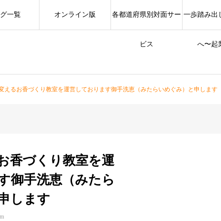
グ一覧
オンライン版
各都道府県別対面サー
一歩踏み出
ビス
へ〜起
変えるお香づくり教室を運営しております御手洗恵（みたらいめぐみ）と申します
お香づくり教室を運
す御手洗恵（みたら
申します
om