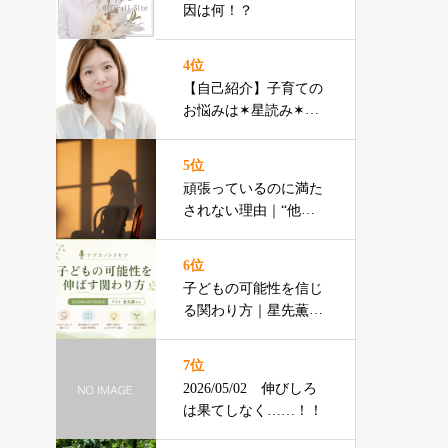
因は何！？
4位
【自己紹介】子育ての
お悩みは✶星読み✶で
ズバッと解決！！
5位
頑張っているのに満た
されない理由｜“他人
軸”から抜け出す自己
理解
6位
子どもの可能性を信じ
る関わり方｜星先薫さ
んラジオ特集
7位
2026/05/02 伸びしろ
は果てしなく……！！