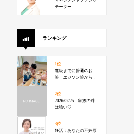
マネジメントファシリ
テーター
ランキング
1位
進級までに普通のお
箸！エジソン箸からの
切り替えをお伝えでき
るプロです
2位
2026/07/25 家族の絆
は強い♡
3位
妊活：あなたの不妊原