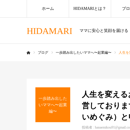
ホーム
HIDAMARIとは？
ブロ
HIDAMARI
ママに安心と笑顔を届ける
ブログ
一歩踏み出したいママへ〜起業編〜
人生を
ホーム
人生を変える
一歩踏み出した
営しておりま
いママへ〜起業
編〜
いめぐみ）と
投稿者 :
hanaemikou91@gmail.c