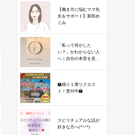
【働き方に悩むママ先
生をサポート】新田め
ぐみ
「私って何がした
い？」がわからない人
へ｜自分の本音を見つ
ける3つの質問
🏫残り１席リクエス
ト！受付中🏫
スピリチュアルな話が
好きな方へ(*^^*)