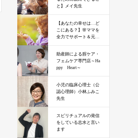
と】メイ先生
【あなたの幸せは…ど
こにある？】🌸ママを
全力でサポート＆元気
にする「やる気」不要
の氣力パワーアップコ
助産師による腟ケア・
ーチング
フェムケア専門店～Ha
ppy Heart～
小児の臨床心理士（公
認心理師）小林ふみこ
先生
スピリチュアルの発信
をしている志水と言い
ます