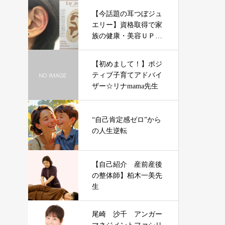
【今話題の耳つぼジュ
エリー】資格取得で家
族の健康・美容ＵＰや
副業にも◎
【初めまして！】ポジ
ティブ子育てアドバイ
ザー☆リナmama先生
“自己肯定感ゼロ”から
の人生逆転
【自己紹介 産前産後
の整体師】柏木一美先
生
尾崎 沙千 アンガー