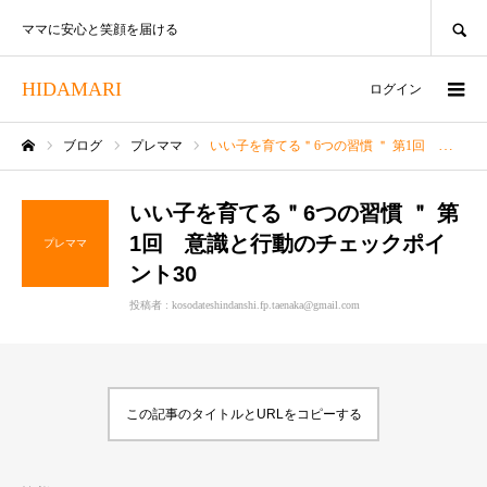
SEARCH
ママに安心と笑顔を届ける
HIDAMARI
ログイン
ブログ
プレママ
いい子を育てる＂6つの習慣 ＂ 第1回 意識と行動のチェックポイント30
ホーム
いい子を育てる＂6つの習慣 ＂ 第
1回 意識と行動のチェックポイ
プレママ
ント30
投稿者 :
kosodateshindanshi.fp.taenaka@gmail.com
この記事のタイトルとURLをコピーする