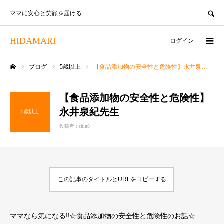
SEARCH
ママに安心と笑顔を届ける
HIDAMARI
ログイン
ブログ
5歳以上
【食品添加物の安全性と危険性】永井泉紀先生
ホーム
【食品添加物の安全性と危険性】
永井泉紀先生
5歳以上
投稿者 :
shin8
この記事のタイトルとURLをコピーする
ママなら気になる
‼
☆食品添加物の安全性と危険性のお話☆