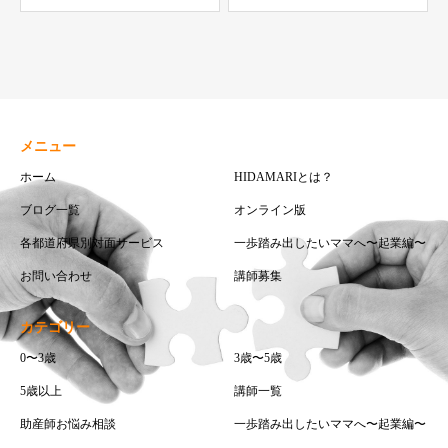
メニュー
ホーム
HIDAMARIとは？
ブログ一覧
オンライン版
各都道府県別対面サービス
一歩踏み出したいママへ〜起業編〜
お問い合わせ
講師募集
カテゴリー
0〜3歳
3歳〜5歳
5歳以上
講師一覧
助産師お悩み相談
一歩踏み出したいママへ〜起業編〜