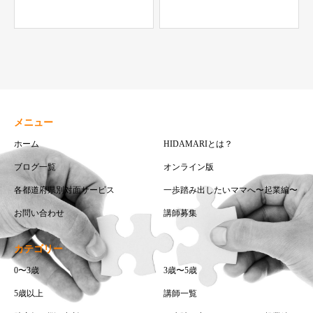
メニュー
ホーム
HIDAMARIとは？
ブログ一覧
オンライン版
各都道府県別対面サービス
一歩踏み出したいママへ〜起業編〜
お問い合わせ
講師募集
カテゴリー
0〜3歳
3歳〜5歳
5歳以上
講師一覧