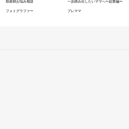
助産師お悩み相談
一歩踏み出したいママへ〜起業編〜
フォトグラファー
プレママ