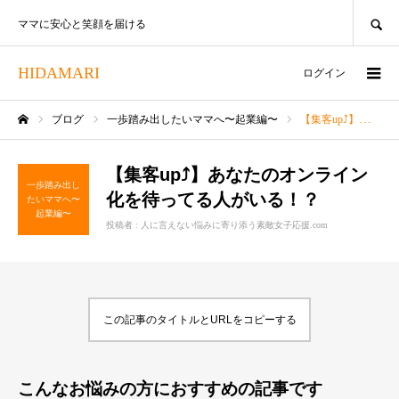
SEARCH
ママに安心と笑顔を届ける
HIDAMARI
ログイン
ブログ
一歩踏み出したいママへ〜起業編〜
【集客up⤴】あなたのオンライン化を待ってる人がいる！？
ホーム
【集客up⤴】あなたのオンライン
一歩踏み出し
化を待ってる人がいる！？
たいママへ〜
起業編〜
投稿者 :
人に言えない悩みに寄り添う素敵女子応援.com
この記事のタイトルとURLをコピーする
こんなお悩みの方におすすめの記事です