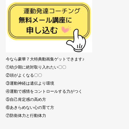
今なら豪華７大特典動画集ゲットできます♪
①幼少期に絶対取り入れたい〇〇
②頭がよくなる〇〇
③運動神経は遺伝より環境
④運動で感情をコントロールする力がつく
⑤自己肯定感の高め方
⑥あきらめない心の育て方
⑦防衛体力と行動体力