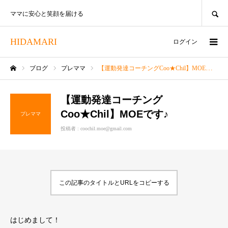
SEARCH
ママに安心と笑顔を届ける
HIDAMARI
ログイン
ブログ
プレママ
【運動発達コーチングCoo★Chil】MOEです♪
ホーム
【運動発達コーチング
Coo★Chil】MOEです♪
プレママ
投稿者 :
coochil.moe@gmail.com
この記事のタイトルとURLをコピーする
はじめまして！