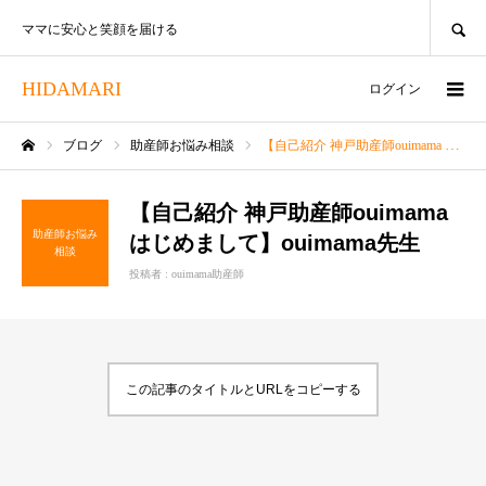
SEARCH
ママに安心と笑顔を届ける
HIDAMARI
ログイン
ブログ
助産師お悩み相談
【自己紹介 神戸助産師ouimama はじめまして】ouimama先生
ホーム
【自己紹介 神戸助産師ouimama
助産師お悩み
はじめまして】ouimama先生
相談
投稿者 :
ouimama助産師
この記事のタイトルとURLをコピーする