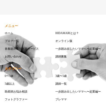
メニュー
ホーム
HIDAMARIとは？
ブログ一覧
オンライン版
各都道府県別対面サービス
一歩踏み出したいママへ〜起業編〜
お問い合わせ
講師募集
カテゴリー
0〜3歳
3歳〜5歳
5歳以上
講師一覧
助産師お悩み相談
一歩踏み出したいママへ〜起業編〜
フォトグラファー
プレママ