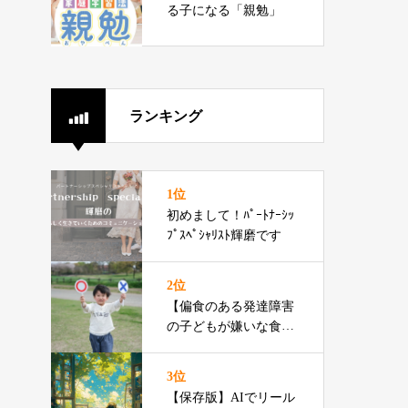
る子になる「親勉」
ランキング
1位
初めまして！ﾊﾟｰﾄﾅｰｼｯ
ﾌﾟｽﾍﾟｼｬﾘｽﾄ輝磨です
2位
【偏食のある発達障害
の子どもが嫌いな食べ
物ランキング】渡辺ひ
ろみ先生
3位
【保存版】AIでリール