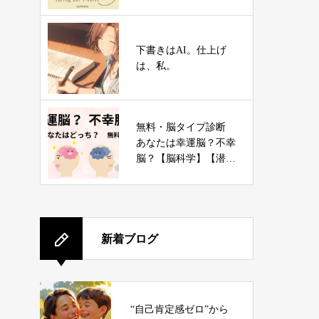
下書きはAI。仕上げ
は、私。
無料・脳タイプ診断
あなたは幸運脳？不幸
脳？【脳科学】【潜在
意識】
新着ブログ
“自己肯定感ゼロ”から