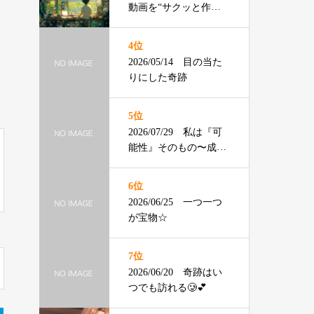
動画を“サクッと作る”3
ステップ
4位
2026/05/14 目の当た
りにした奇跡
5位
2026/07/29 私は『可
能性』そのもの〜成年
の主張〜
6位
2026/06/25 一つ一つ
が宝物☆
7位
2026/06/20 奇跡はい
つでも訪れる🥲💕