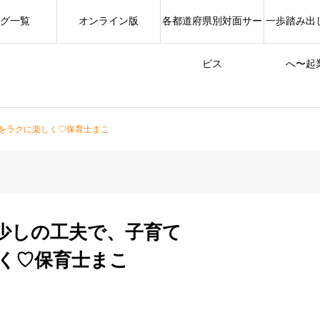
グ一覧
オンライン版
各都道府県別対面サー
一歩踏み出
ビス
へ〜起
をラクに楽しく♡保育士まこ
少しの工夫で、子育て
く♡保育士まこ